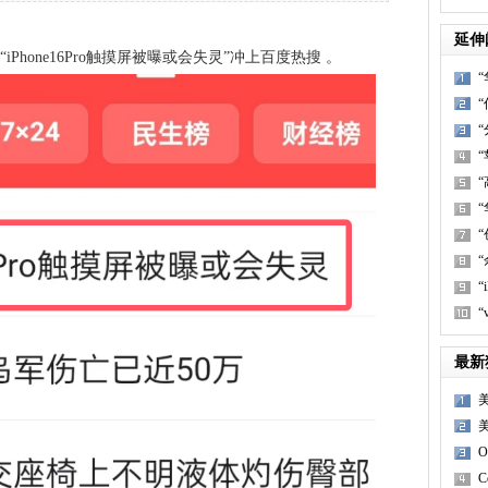
延伸
Phone16Pro触摸屏被曝或会失灵”冲上百度热搜 。
“
“
最新
C