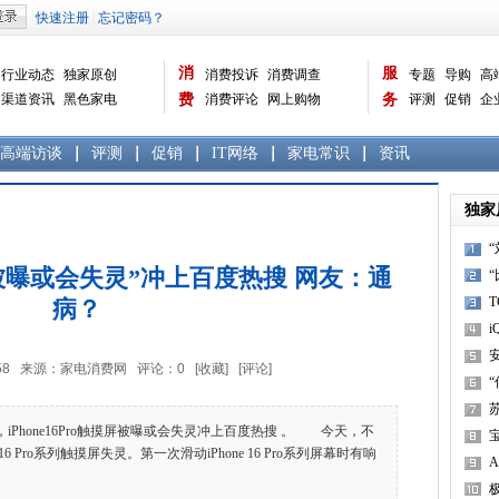
消
服
行业动态
独家原创
消费投诉
消费调查
专题
导购
高
渠道资讯
黑色家电
费
消费评论
网上购物
务
评测
促销
企
白色家电
生活电器
选购宝典
数据报告
家电常识
资讯
曝光台
品牌关注
高端访谈
评测
促销
IT网络
家电常识
资讯
独家
触摸屏被曝或会失灵”冲上百度热搜 网友：通
病？
i
3:03:58 来源：家电消费网 评论：
0
[收藏]
[评论]
Phone16Pro触摸屏被曝或会失灵冲上百度热搜 。 今天，不
6 Pro系列触摸屏失灵。第一次滑动iPhone 16 Pro系列屏幕时有响