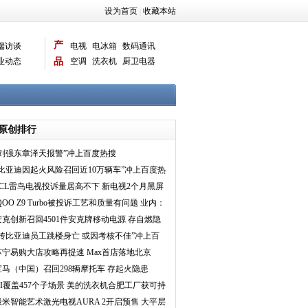
设为首页
|
收藏本站
产
端访谈
电视
电冰箱
数码通讯
业动态
品
空调
洗衣机
厨卫电器
智能新品
电脑相机
原创排行
“刘强东章泽天报警”冲上百度热搜
“比亚迪因起火风险召回近10万辆车”冲上百度热
搜
TCL雷鸟电视投诉量居高不下 新电视2个月黑屏
问题频现
QOO Z9 Turbo被投诉工艺和质量有问题 业内：
慎买子品
安克创新召回4501件安克牌移动电源 存自燃隐
患
“传比亚迪员工跳楼身亡 或因考核不佳”冲上百
度热搜
苏宁易购大店攻略再提速 Max首店落地北京
宝马（中国）召回298辆摩托车 存起火隐患
AI覆盖457个子场景 美的洗衣机合肥工厂获可持
续灯塔工厂
极米智能艺术激光电视AURA 2开启预售 大平层