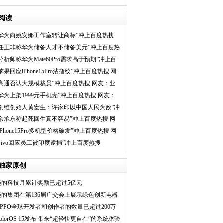
首选电视
阅读
“华为向姚安娜工作室转让商标”冲上百度热搜
“任正非称华为储备人才不储备美元”冲上百度热
搜
“分析师称华为Mate60Pro需求高于预期”冲上百
度热搜 网
苹果回应iPhone15Pro沾指纹”冲上百度热搜 网
友：态度
“高通否认大规模裁员”冲上百度热搜 网友：业
务缩小了
“华为上架1999元手机壳”冲上百度热搜 网友：
中国奢侈
“创维创始人黄宏生：许家印以中国人民为敌”冲
上百度热搜
“余承东称起死回生真不容易”冲上百度热搜 网
友：太猛了
iPhone15Pro多机型价格破发”冲上百度热搜 网
友：官方
“vivo回应员工被印度逮捕”冲上百度热搜
独家原创
美的科技月累计奖励已超过5亿元
美的集团在第136届广交会上展示绿色创新电器
OPPO全球开发者和创作者的数量已超过200万
olorOS 15发布 带来“超轻快更自在”的系统体验