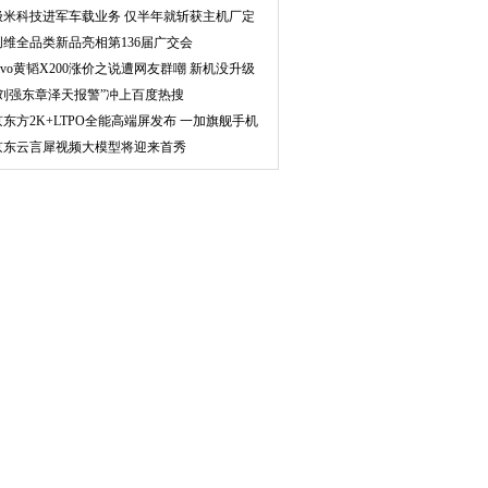
极米科技进军车载业务 仅半年就斩获主机厂定
点
创维全品类新品亮相第136届广交会
vivo黄韬X200涨价之说遭网友群嘲 新机没升级
多少
“刘强东章泽天报警”冲上百度热搜
京东方2K+LTPO全能高端屏发布 一加旗舰手机
使用
京东云言犀视频大模型将迎来首秀