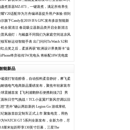
脸识别智能
鸣盏煮茶器MZ-073，一键蒸煮，满足所有养生
需求
荣耀V20适配华为方舟编译器提升用户体验 得到
用户口碑认可
尔旗下Candy在2019 IFA GPC发布多款智能新
品
一机全屋清洁 春花吸尘器新品类开启全新清洁
革命
奥普风扇灯：与戴森不同我们为家庭空间送凉风
核军标运动智能手表 出门问问TicWatch S2和
E2正式发布
继红点奖之后，柔派再获“欧洲设计界奥斯卡”金
奖
新iPhone终弃祖传5W充电头 将标配18W充电套
装
智能新品
静谧搅打智造醇香，自动投料柔音静好，摩飞柔
音破
施耐德电气电商新品重磅发布，聚焦年轻家装市
场推
全球震撼首发【飞利浦鹅卵石便携剃须刀】 男
人秒
直面秋日空气挑战！TCL小蓝翼P7新风空调以旧
换新
想“意外”确认两款新的 Legion Go 游戏掌机
星纪魅族首款定制车正式上市 聚集电竞，用热
爱
华为WATCH GT 5系列全新发布，全新力作，尽
显锋芒
23.8厘米短距即享130英寸巨幕，三星The