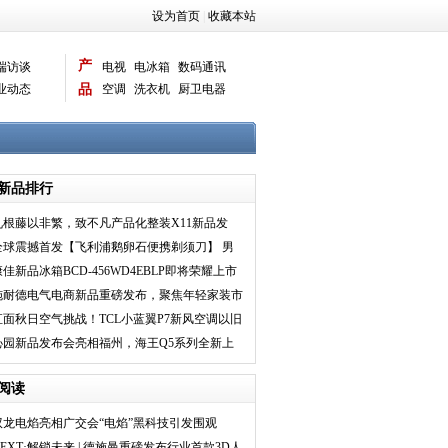
设为首页
|
收藏本站
产
端访谈
电视
电冰箱
数码通讯
业动态
品
空调
洗衣机
厨卫电器
智能新品
电脑相机
新品排行
九根藤以非繁，致不凡产品化整装X11新品发
布，唤醒家装新时
全球震撼首发【飞利浦鹅卵石便携剃须刀】 男
人秒速爆改神器
康佳新品冰箱BCD-456WD4EBLP即将荣耀上市
施耐德电气电商新品重磅发布，聚焦年轻家装市
场推出皓隽系列
直面秋日空气挑战！TCL小蓝翼P7新风空调以旧
换新“氧”护全
沁园新品发布会亮相福州，海王Q5系列全新上
市！
阅读
驭龙电焰亮相广交会“电焰”黑科技引发围观
NEXT·解锁未来 | 德施曼重磅发布行业首款3D人