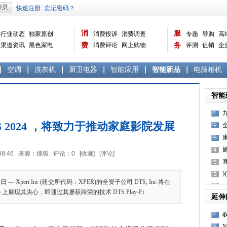
消
服
行业动态
独家原创
消费投诉
消费调查
专题
导购
高
渠道资讯
黑色家电
费
消费评论
网上购物
务
评测
促销
企
白色家电
生活电器
选购宝典
数据报告
家电常识
资讯
曝光台
品牌关注
空调
洗衣机
厨卫电器
智能应用
智能新品
电脑相机
智能
相CES 2024 ，将致力于推动家庭影院发展
12:08:46 来源：搜狐 评论：
0
[收藏]
[评论]
— Xperi Inc (纽交所代码：XPER)的全资子公司 DTS, Inc 将在
24) 上展现其决心，即通过其屡获殊荣的技术 DTS Play-Fi
延伸