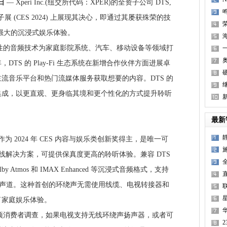
 日
— Xperi Inc.(纽交所代码：XPER)的全资子公司 DTS,
费电子展 (CES 2024) 上展现其决心，即通过其屡获殊荣的技
者提供强大的沉浸式娱乐体验。
海
创性的音频技术为家庭影院系统、汽车、移动设备等领域打
TS 的 Play-Fi 生态系统在新增合作伙伴方面进展卓
硬
流音乐平台和热门流媒体服务获取想要的内容。DTS 的
集成，以更直观、更身临其境和更个性化的方式提升聆听
最新
院作为 2024 年 CES 内容与娱乐类创新奖得主，是唯一可
无线解决方案，可提供保真度更高的聆听体验。兼容 DTS
lby Atmos 和 IMAX Enhanced 等沉浸式音频格式，支持
.4 声道。这种首创的环绕声无需使用线缆、电视转接器和
联
了家庭娱乐体验。
最近的一项消费者调查，如果电视支持无线环绕声扬声器，或者可