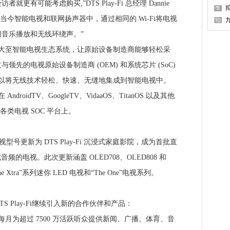
有可能考虑购买,”DTS Play-Fi 总经理 Dannie
P
i 配置到当今智能电视和联网扬声器中，通过相同的 Wi-Fi将电视
音乐播放和无线环绕声。”
围已扩大至智能电视生态系统，让原始设备制造商能够轻松采
先的电视原始设备制造商 (OEM) 和系统芯片 (SoC)
Fi 可以将无线技术轻松、快速、无缝地集成到智能电视中。
AndroidTV、GoogleTV、VidaaOS、TitanOS 以及其他
各类电视 SOC 平台上。
s 电视型号更新为 DTS Play-Fi 沉浸式家庭影院，成为首批直
音频的电视。此次更新涵盖 OLED708、OLED808 和
he Xtra”系列迷你 LED 电视和“The One”电视系列。
Play-Fi继续引入新的合作伙伴和产品：
流服务每月为超过 7500 万活跃听众提供新闻、广播、体育、音