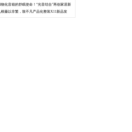
remier
拟物化音箱的舒眠使命！“光音结合”再创家居新
玩
九根藤以非繁，致不凡产品化整装X11新品发
布，唤