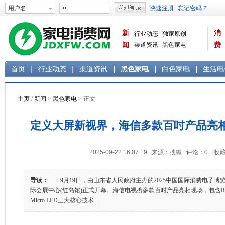
新
消
行业动态
独家原创
闻
渠道资讯
黑色家电
费
白色家电
生活电器
首页
行业动态
渠道资讯
黑色家电
白色家电
生活电
主页
/
新闻
>
黑色家电
> 正文
定义大屏新视界，海信多款百吋产品亮相2
2025-09-22 16:07:19 来源：搜狐 评论：
0
[收藏
导读：
9月19日，由山东省人民政府主办的2025中国国际消费电子博览
际会展中心(红岛馆)正式开幕。海信电视携多款百吋产品亮相现场，包含RGB-
Micro LED三大核心技术...