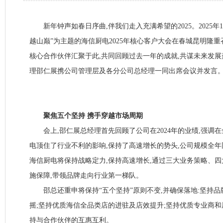
新年钟声如春日序曲,伴我们走入充满希望的2025。2025年1
越山巅”为主题的海信厨电2025年核心客户大会在春城昆明隆
核心合作伙伴汇聚于此,共同回顾过去一年的成就,共谋未来发
理邵仁展携公司管理层及各分公司总经理一同出席会议并发言
聚焦五个坚持 携手穿越市场周期
会上,邵仁展总经理首先回顾了公司在2024年的业绩,强调在
电顶住了行业不利的影响,保持了高速增长的势头,公司规模全年同
海信厨电将保持战略定力,保持高速增长,通过三大业务策略、
施保障,带领品牌走向行业第一梯队。
邵总还重申将保持“五个坚持”原则不变,并确保落地:坚持品
摇;坚持优质海信全品类店的进驻及店效提升;坚持优质专业商和
持与合作伙伴的互惠互利。