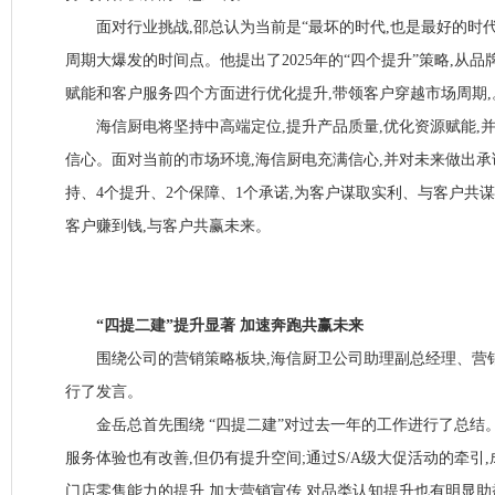
面对行业挑战,邵总认为当前是“最坏的时代,也是最好的时代”,
周期大爆发的时间点。他提出了2025年的“四个提升”策略,从
赋能和客户服务四个方面进行优化提升,带领客户穿越市场周期,
海信厨电将坚持中高端定位,提升产品质量,优化资源赋能,
信心。面对当前的市场环境,海信厨电充满信心,并对未来做出承
持、4个提升、2个保障、1个承诺,为客户谋取实利、与客户共谋
客户赚到钱,与客户共赢未来。
“四提二建”提升显著 加速奔跑共赢未来
围绕公司的营销策略板块,海信厨卫公司助理副总经理、营
行了发言。
金岳总首先围绕 “四提二建”对过去一年的工作进行了总结。2
服务体验也有改善,但仍有提升空间;通过S/A级大促活动的牵引
门店零售能力的提升,加大营销宣传,对品类认知提升也有明显助