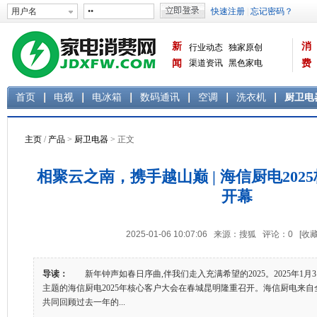
新
消
行业动态
独家原创
闻
渠道资讯
黑色家电
费
白色家电
生活电器
首页
电视
电冰箱
数码通讯
空调
洗衣机
厨卫电
主页
/
产品
>
厨卫电器
> 正文
相聚云之南，携手越山巅 | 海信厨电20
开幕
2025-01-06 10:07:06 来源：搜狐 评论：
0
[收藏
导读：
新年钟声如春日序曲,伴我们走入充满希望的2025。2025年1月
主题的海信厨电2025年核心客户大会在春城昆明隆重召开。海信厨电来自
共同回顾过去一年的...