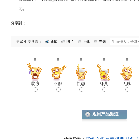
元。
分享到：
更多相关搜索：
新闻
图片
下载
专题
0
0
0
0
0
震惊
不解
愤怒
杯具
无聊
返回产品频道