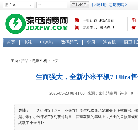
新
消
行业动态
独家原创
闻
渠道资讯
黑色家电
费
白色家电
生活电器
首页
电视
电冰箱
数码通讯
空调
洗衣机
厨卫电
主页
/
产品
>
电脑相机
> 正文
生而强大，全新小米平板7 Ultra售
2025-05-23 08:41:00 来源：家电消费网 评论：
0
导读：
2025年5月22日，小米在15周年战略新品发布会上正式推出小米平板7 U
是小米在小米平板7系列获得销量、口碑双赢的基础上，推出的首款顶规硬件
搭载了小米首块...