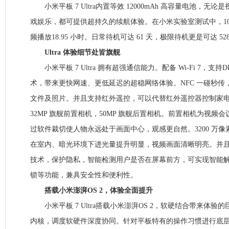
小米平板 7 Ultra内置等效 12000mAh 高容量电池，无
戏娱乐，都可提供超持久的续航体验。在小米实验室测试中，10
频播放18.95 小时。日常待机可达 61 天，极限待机更是可达 52
Ultra 体验细节处皆旗舰
小米平板 7 Ultra 拥有超强通信能力。配备 Wi-Fi 7，支持DB
术，带来更快网速、更低延迟的超稳网络体验。NFC 一碰秒传，快
文件及照片。并且支持红外遥控，可以代替红外遥控器控制家电。小米
32MP 旗舰前置相机，50MP 旗舰后置相机。前置相机为视频
过软件裁切使人物永远处于画面中心，观感更自然。3200 万
在室内、暗光环境下进光量提升明显，视频画面清晰明亮。并且前置相
技术，保护隐私，智能检测用户是否在屏幕前方，可实现智能
锁等功能，兼具安全性和便利性。
搭载小米澎湃OS 2，体验全面提升
小米平板 7 Ultra搭载小米澎湃OS 2，软硬结合带来体验
内核，调度软硬件深度协同。针对平板特有的操作习惯进行底层重构，