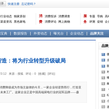
消
服
行业动态
独家原创
消费投诉
消费调查
专题
导购
高
渠道资讯
黑色家电
费
消费评论
网上购物
务
评测
促销
企
白色家电
生活电器
选购宝典
数据报告
家电常识
资讯
曝光台
品牌关注
购宝典
数据报告
外资动态
曝光台
企业动态
品牌关注
品牌
智造：将为行业转型升级破局
11:23:12 来源：搜狐 评论：
0
[收藏]
[评论]
费降级成为市场主旋律的今天，一家企业却逆势而行，打造亚
G未来工厂。这家企业正是中国高端厨电行业的冠军品牌——森