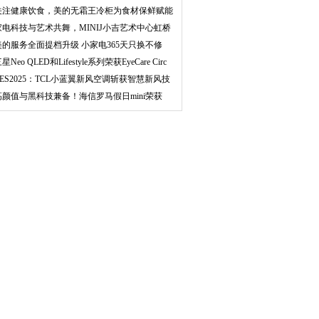
关注健康饮食，美的无霜王冷柜为食材保鲜赋能
家电科技与艺术共舞，MINIJ小吉艺术中心虹桥
天地
美的服务全面提档升级 小家电365天只换不修
星Neo QLED和Lifestyle系列荣获EyeCare Circ
CES2025：TCL小蓝翼新风空调斩获智慧新风技
术创新
高颜值与黑科技兼备！海信罗马假日mini荣获
ES