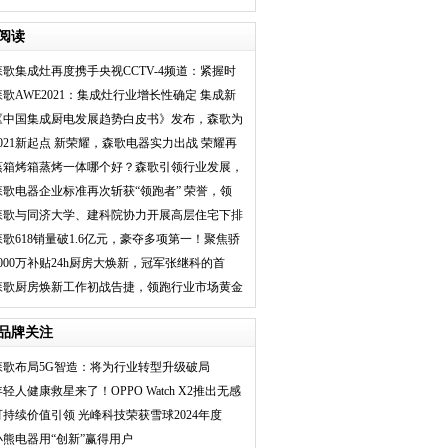
轻“潜力股”
阅读
森歌集成灶再度携手央视CCTV-4频道：紧握时
代风口，创新驱动
森歌AWE2021：集成灶行业增长性确定 集成新
物种满足多元需求
《中国集成厨电发展趋势白皮书》发布，森歌为
何能立于潮头？
2021新起点 新荣耀，森歌电器实力出战 荣耀再
起
蒸箱烤箱蒸烤一体哪个好？森歌引领行业发展，
使智能套系厨房
森歌电器企业标准再次斩获“领跑者” 荣誉，领
先技术，实力
森歌与同济大学、建科院协力开展高层住宅下排
烟道研究，“第
森歌618销量破1.6亿元，豪夺多项第一！聚焦骄
人业绩的背后，
3000万补贴24h厨房大焕新，冠军张继科的首
选，2台森歌就能搞
森歌厨房焕新工作初战告捷，领跑行业市场黄金
赛道
品牌关注
森歌布局5G智造：将为行业转型升级破局
年轻人健康救星来了！OPPO Watch X2推出无感
高
可持续价值引领 光峰科技荣获雪球2024年度
SG创
小熊电器用“创新”赢得用户