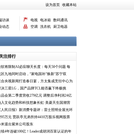
设为首页
|
收藏本站
产
端访谈
电视
电冰箱
数码通讯
业动态
品
空调
洗衣机
厨卫电器
智能新品
电脑相机
关注排行
微软将限制AI必应聊天长度：每天50个问题 每
次对话5个
北区九地同时启动，“家电国补”焕新“苏宁双
11”优惠翻倍
联合央视新闻打造春日宴，方太集成烹饪中心为
幸福厨居注入科
对决三星LG，国产品牌TCL能否赢下终极挑
战？
唯品会第二季度营收279亿元 调整后净利润24亿
元
融入文化趋势和科技想象长虹·美菱天生国潮营
造用户深口碑
《人民日报》新消费专题评：雷士照明全屋光环
境备受消费者青
8295万元 贾跃亭兄弟所持4410万股乐视网股票
被拍下
小米退出紫米公司股东
连续4年连破100亿！Leader成胡润百富认证的年