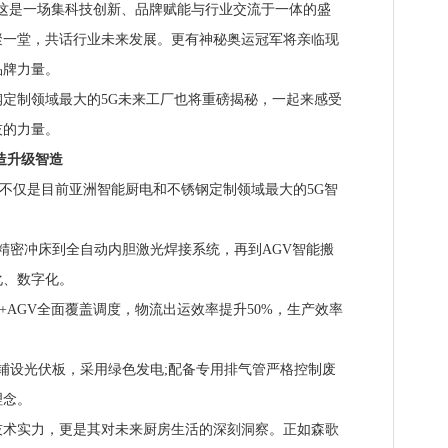
这是一场集科技创新、品牌赋能与行业交流于一体的盛
聚一堂，共话行业未来发展。更有神秘奥运冠军将亲临现
品牌力量。
制领域最大的5G未来工厂也将重磅揭秘，一起来感受
技的力量。
造升级智造
不仅是目前亚洲智能厨电和不锈钢定制领域最大的5G智
：
精密冲床到全自动内胆激光焊接系统，再到AGV智能搬
化、数字化。
G+AGV全面覆盖调度，物流出运效率提升50%，生产效率
铺设光伏板，采用绿色发电;配备专用排气管严格控制废
理念。
实力，更是其对未来厨房生活的深刻洞察。正如森歌