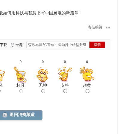
歌如何用科技与智慧书写中国厨电的新篇章!
责任编辑：zsz
下载
专题
0
0
0
0
怒
杯具
无聊
支持
超赞
返回消费频道