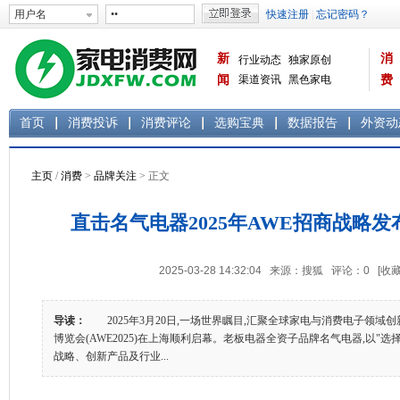
新
消
行业动态
独家原创
闻
渠道资讯
黑色家电
费
白色家电
生活电器
首页
消费投诉
消费评论
选购宝典
数据报告
外资动
主页
/
消费
>
品牌关注
> 正文
直击名气电器2025年AWE招商战略
2025-03-28 14:32:04 来源：搜狐 评论：
0
[收藏
导读：
2025年3月20日,一场世界瞩目,汇聚全球家电与消费电子领域
博览会(AWE2025)在上海顺利启幕。老板电器全资子品牌名气电器,以"选
战略、创新产品及行业...