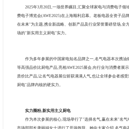
2025年3月20日,一场世界瞩目,汇聚全球家电与消费电子
费电子博览会(AWE2025)在上海顺利启幕。老板电器全资子品牌
在未来"为主题,携全新战略、创新产品及行业荣誉重磅登场,全
场的"新实用主义厨电"实力。
作为多年参展的中国家电知名品牌之一,名气电器本次携油烟机
等高强品价比厨电产品,亮相AWE2025展会,向行业与消费者
质价比产品,让名气电器展位斩获满满人气,也让全球参会者感受
厨电"品牌内核的硬实力。
实力圈粉,新实用主义厨电
作为本次参展的核心,现场举行了"选择名气,赢在未来"名气电器2
市场部部长唐丽娟女士进行了开场致辞。她向大家介绍,名气电