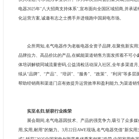
电器2025年"八大招商支持体系",宣布面向全国区域招商,并承
化运营方案,诚邀有志之士携手并进领跑中国厨电市场。
众所周知,名气电器作为老板电器全资子品牌,在聚焦新实用
品牌拉力、高品价比的产品,在赋能渠道销售方面发挥着不可小觑
体培训解锁同城流量密码,公益清检活动深入社区,全年多渠道月
续从“品牌”、“产品”、“培训”、“服务”、“政策”、“利润”等多
帮助经销商和渠道门店有效提升运营效率和盈利能力,为渠道销
实至名归,斩获行业殊荣
展会期间,名气电器因技术、产品的强竞争力,吸引了众多媒体
用,实用,耐用”的魅力。3月22日AWE现场,名气电器凭借"新实