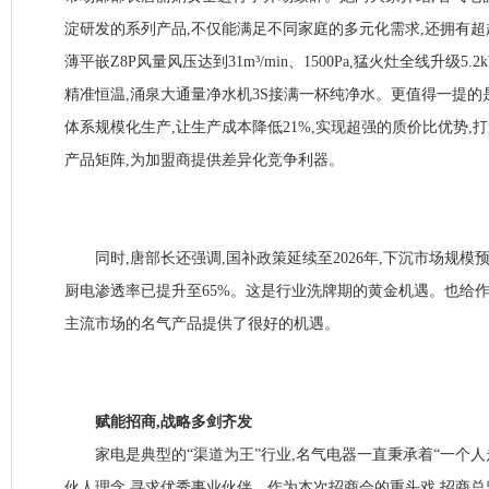
淀研发的系列产品,不仅能满足不同家庭的多元化需求,还拥有超
薄平嵌Z8P风量风压达到31m³/min、1500Pa,猛火灶全线升级5
精准恒温,涌泉大通量净水机3S接满一杯纯净水。更值得一提的
体系规模化生产,让生产成本降低21%,实现超强的质价比优势,
产品矩阵,为加盟商提供差异化竞争利器。
同时,唐部长还强调,国补政策延续至2026年,下沉市场规模预计
厨电渗透率已提升至65%。这是行业洗牌期的黄金机遇。也给作
主流市场的名气产品提供了很好的机遇。
赋能招商,战略多剑齐发
家电是典型的“渠道为王”行业,名气电器一直秉承着“一个人
伙人理念,寻求优秀事业伙伴。作为本次招商会的重头戏,招商