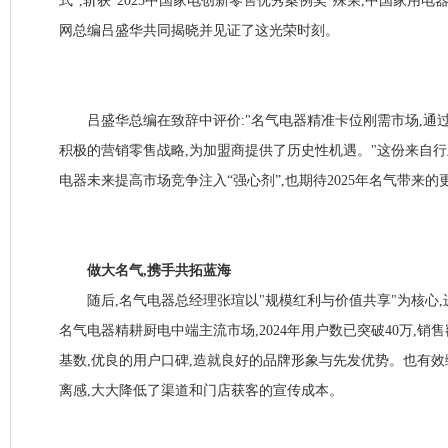
式",斩获"2025中国家电创新零售优秀案例奖"殊荣,中国家用
网总编吕盛华共同揭晓并见证了这光荣时刻。
吕盛华总编在致辞中评价:"名气电器精准卡位刚需市场,通过
积极的营销零售战略,为加盟商提供了历史性机遇。"这份来自行
电器未来提高市场竞争注入“强心剂”,也期待2025年名气带来的
做大名气,携手共拓蓝海
随后,名气电器总经理张瑄以"规模红利与价值共享"为核心,
名气电器精耕厨电中端主流市场,2024年用户数已突破40万,销
基数,优良的用户口碑,造就良好的品牌形象与先发优势。也有
离感,大大降低了渠道和门店获客的宣传成本。