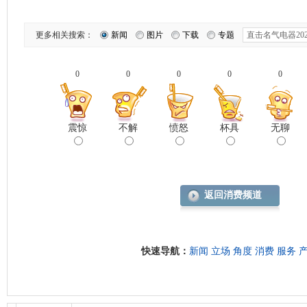
更多相关搜索：
新闻
图片
下载
专题
0
0
0
0
0
震惊
不解
愤怒
杯具
无聊
返回消费频道
快速导航：
新闻
立场
角度
消费
服务