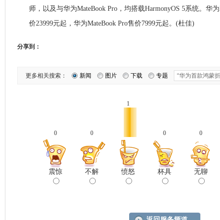
师，以及与华为MateBook Pro，均搭载HarmonyOS 5系统。华为M
价23999元起，华为MateBook Pro售价7999元起。‌(杜佳)
分享到：
更多相关搜索：
新闻
图片
下载
专题
1
0
0
0
0
震惊
不解
愤怒
杯具
无聊
返回服务频道