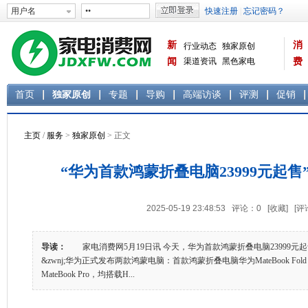
新
消
行业动态
独家原创
闻
渠道资讯
黑色家电
费
白色家电
生活电器
首页
独家原创
专题
导购
高端访谈
评测
促销
主页
/
服务
>
独家原创
> 正文
“华为首款鸿蒙折叠电脑23999元起
2025-05-19 23:48:53 评论：
0
[收藏]
[评
导读：
家电消费网5月19日讯 今天，华为首款鸿蒙折叠电脑23999
&zwnj;华为正式发布两款鸿蒙电脑：首款鸿蒙折叠电脑华为MateBook Fo
MateBook Pro，均搭载H...