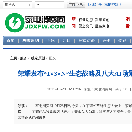
新
消
行业动态
独家原创
闻
渠道资讯
黑色家电
费
白色家电
生活电器
首页
独家原创
专题
导购
高端访谈
评测
促销
主页
/
服务
>
独家原创
> 正文
荣耀发布“1×3×N”生态战略及八大AI
2025-10-23 16:37:46 来源：家电消费网 评论：
0
导读：
家电消费网10月23日讯 今天，在荣耀AI终端生态大会上，荣耀正
略。 荣耀产品线总裁方飞表示：秉承以人为本，科技与人文结合，最
荣耀正从终端设备