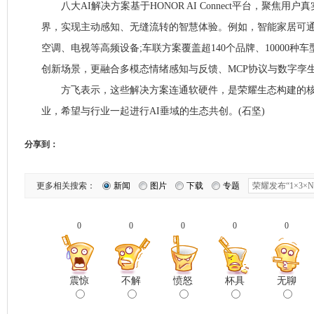
八大AI解决方案基于HONOR AI Connect平台，聚焦用
界，实现主动感知、无缝流转的智慧体验。例如，智能家居可通
空调、电视等高频设备;车联方案覆盖超140个品牌、10000种
创新场景，更融合多模态情绪感知与反馈、MCP协议与数字孪
方飞表示，这些解决方案连通软硬件，是荣耀生态构建的核
业，希望与行业一起进行AI垂域的生态共创。(石坚)
分享到：
更多相关搜索：
新闻
图片
下载
专题
0
0
0
0
0
震惊
不解
愤怒
杯具
无聊