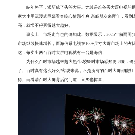
蛇年将至，添新成了头等大事。尤其是准备买大屏电视的朋
家大小用沉浸式巨幕看春晚心情那个爽;亲戚朋友来拜年，看到
亮，就恨不得买得越大越好。
事实上，市场走向也的确如此。数据显示，2025年前两周(1.01
市场继续快速增长，而海信系电视在100+尺寸大屏市场上的占比达
这，每卖出两台百吋大屏电视就有一台是海信。
为什么百吋市场越来越火热?比较98吋市场感知更明显，确
了。百吋真有这么好么?客观来说，不是所有的百吋大屏都能打
得。而看清百吋大屏背后的门道，盲买也惊喜。