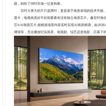
级，则给了98吋市场一记直钩拳。
百吋大屏大的不只是两吋，更是基于画质表现的技术升级。
显卡，电视画质好不好则要看有没有独立画质芯片。像百吋海信
芯®AI画质芯片,能根据场景内容实时实现AI画质精调，如2K转4
增强等，无论播放纪实风景、电视剧、综艺还是电影，巨幕下