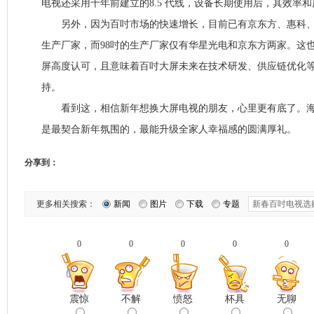
电视还采用十年前建立的8.5 代线，设备长期使用后，其效率
另外，因为百吋市场的快速增长，目前已有京东方、惠科、
生产厂家，而98吋的生产厂家仅有华星光电和京东方两家。这
屏高度认可，且意味着百吋大屏未来在技术研发、供应链优化
持。
看到这，相信新年想换大屏电视的朋友，心里更有底了。海
是最契合新年氛围的，最能升级全家人幸福感的圆满厚礼。
分享到：
更多相关搜索：
新闻
图片
下载
专题
0
0
0
0
0
震惊
不解
愤怒
杯具
无聊