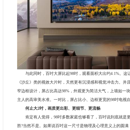
与此同时，百吋大屏比起98吋，观看面积大出约4.1%。这
《沙丘》类的视效大片时，天然更有沉浸感和视觉冲击力。并
窄边框设计，屏占比高达98%，外观更为简洁大气，上墙如一
主人的高审美水准。一对比，屏占比小、边框更宽的98吋电视
何止大2吋，画质更出彩、更细节、更流畅
肯定有人觉得，98吋多数家庭也够看了，百吋说到底就是更
胜?当然不是。如果说百吋这一尺寸是物理及心理意义上的圆满