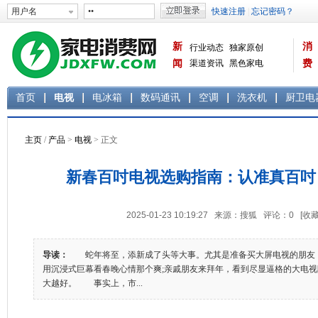
新
消
行业动态
独家原创
闻
渠道资讯
黑色家电
费
白色家电
生活电器
首页
电视
电冰箱
数码通讯
空调
洗衣机
厨卫电
主页
/
产品
>
电视
> 正文
新春百吋电视选购指南：认准真百吋
2025-01-23 10:19:27 来源：搜狐 评论：
0
[收藏
导读：
蛇年将至，添新成了头等大事。尤其是准备买大屏电视的朋友
用沉浸式巨幕看春晚心情那个爽;亲戚朋友来拜年，看到尽显逼格的大电
大越好。 事实上，市...