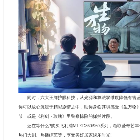
同时，六大王牌护眼科技，从光源和算法双维度降低有害蓝
你可以放心沉浸于精彩剧情之中，助你身临其境感受《生万物
节，或是《利剑・玫瑰》里警察惊险的抓捕片段。
还在等什么?购买飞利浦MLED860/960系列，领取爱奇艺
热门大剧、热播综艺等，享受美好居家娱乐时光!​