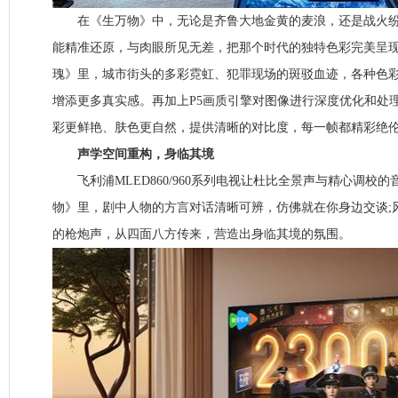
在《生万物》中，无论是齐鲁大地金黄的麦浪，还是战火纷
能精准还原，与肉眼所见无差，把那个时代的独特色彩完美呈
瑰》里，城市街头的多彩霓虹、犯罪现场的斑驳血迹，各种色
增添更多真实感。再加上P5画质引擎对图像进行深度优化和处
彩更鲜艳、肤色更自然，提供清晰的对比度，每一帧都精彩绝
声学空间重构，身临其境
飞利浦MLED860/960系列电视让杜比全景声与精心调校
物》里，剧中人物的方言对话清晰可辨，仿佛就在你身边交谈;
的枪炮声，从四面八方传来，营造出身临其境的氛围。