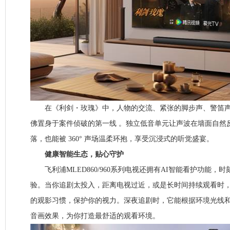
在《利剑・玫瑰》中，人物的交流、紧张的脚步声、警笛声
佛置身于案件侦破的第一线 。独立低音单元让声波在墙面自然
落，也能被 360° 声场温柔环抱，享受沉浸式的听觉盛宴。
健康智能生态，贴心守护
飞利浦MLED860/960系列电视还拥有AI智能看护功能，
验。当你追剧太投入，距离电视过近，或是长时间持续观看时
的观影习惯，保护你的视力。深夜追剧时，它能根据环境光线
音画效果，为你打造最舒适的观看环境。