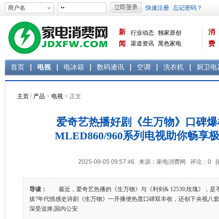
新
消
行业动态
独家原创
闻
渠道资讯
黑色家电
费
白色家电
生活电器
首页
电视
电冰箱
数码通讯
空调
洗衣机
厨卫电
主页
/
产品
>
电视
> 正文
爱奇艺热播好剧《生万物》口碑爆
MLED860/960系列电视助你畅
2025-09-05 09:57:46 来源：家电消费网 评论：
0
导读：
最近，爱奇艺热播的《生万物》与《利剑& 12539;玫瑰》，
拔?年代情感史诗剧《生万物》一开播便热度口碑双丰收，还创下央视八套
深受追捧;国内公安