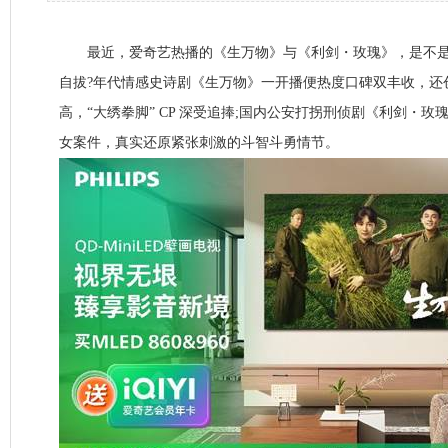
最近，爱奇艺热播的《生万物》与《利剑・玫瑰》，是不是
自拔?年代情感史诗剧《生万物》一开播便热度口碑双丰收，还
高，“大绣拳脚” CP 深受追捧;国内公安打拐刑侦剧《利剑・
女案件，真实还原紧张刺激的斗智斗勇情节。