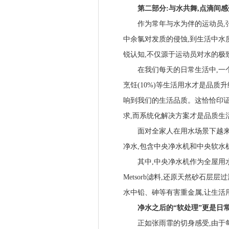
第二部分:与水共舞,点滴间感
作为常年与水为伴的运动员,张
中余氯对发质的侵蚀,到生活中水
锐认知,不仅源于运动员对水的极
在我们每天的日常生活中,一个人的
烹饪(10%)等生活用水才是品质
响到我们的生活品质。这恰恰印证
求,而系统化解决方案才是品质生
面对全家人在用水场景下越来越
净水,包含中央净水机和中央软水
其中,中央净水机作为全屋用水的
Metsorb滤料,还原天然砂石
水中铅、砷等有害重金属,让生活
净水之后的“软处理”更是日常
正如张雨霏的切身感受,由于每天