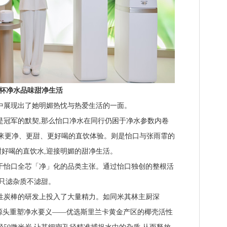
杯净水品味甜净生活
展现出了她明媚热忱与热爱生活的一面。
冠军的默契,那么怡口净水在同行仍困于净水参数内卷
,带来更净、更甜、更好喝的直饮体验。则是怡口与张雨霏的
好喝的直饮水,迎接明媚的甜净生活。
怡口全芯「净」化的品类主张。通过怡口独创的整根活
水只滤杂质不滤甜。
炭棒的研发上投入了大量精力。如同米其林主厨深
从源头重塑净水要义——优选斯里兰卡黄金产区的椰壳活性