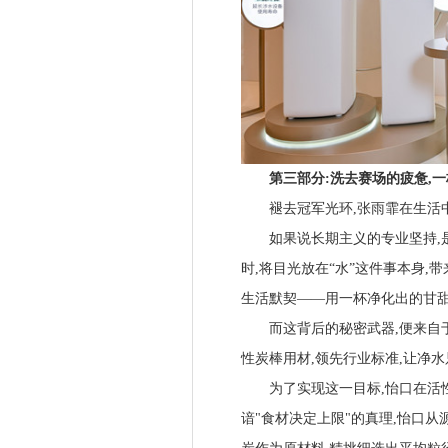
第三部分:洗去赛场的疲惫,一
褪去冠军光环,张雨霏在生活中
如果说长期主义的专业坚持,是
时,将目光放在“水”这件事本身
生活默契——用一杯净化出的甘甜
而这背后的秘密武器,便来自于
性炭棒用材,领先行业标准,让净
为了实现这一目标,怡口在活性
谙"食材决定上限"的真理,怡口