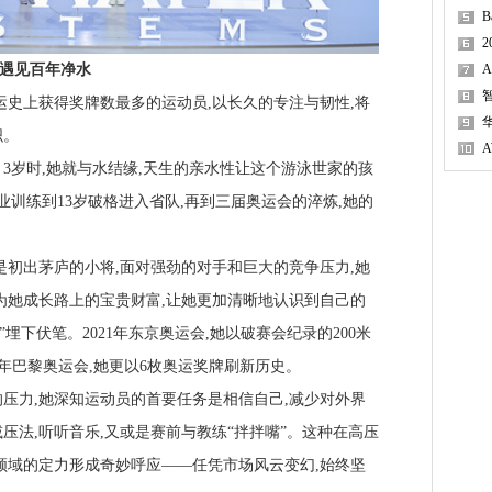
2
”遇见百年净水
史上获得奖牌数最多的运动员,以长久的专注与韧性,将
织。
岁时,她就与水结缘,天生的亲水性让这个游泳世家的孩
业训练到13岁破格进入省队,再到三届奥运会的淬炼,她的
是初出茅庐的小将,面对强劲的对手和巨大的竞争压力,她
为她成长路上的宝贵财富,让她更加清晰地认识到自己的
埋下伏笔。2021年东京奥运会,她以破赛会纪录的200米
24年巴黎奥运会,她更以6枚奥运奖牌刷新历史。
力,她深知运动员的首要任务是相信自己,减少对外界
压法,听听音乐,又或是赛前与教练“拌拌嘴”。这种在高压
领域的定力形成奇妙呼应——任凭市场风云变幻,始终坚