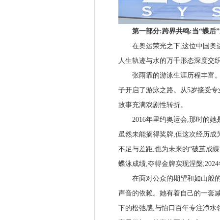
第一部分:跨界共鸣:当“蝶后
在奥运荣光之下,这位中国奥运
人生轨迹与水的万千形态深度交
张雨霏的游泳生涯历程丰富。3
子开启了游泳之路。从5岁接受专
故事充满戏剧性转折。
2016年里约奥运会,那时的她
虽然未能摘得奖牌,但这次经历成
不足与差距,也为未来的“破茧成蝶”
蝶泳成绩,夺得金牌实现涅槃;20
在面对公众的期望和如山般的压
声音的依赖。她有着自己的一套减
下的松弛感,与怡口百年专注净水