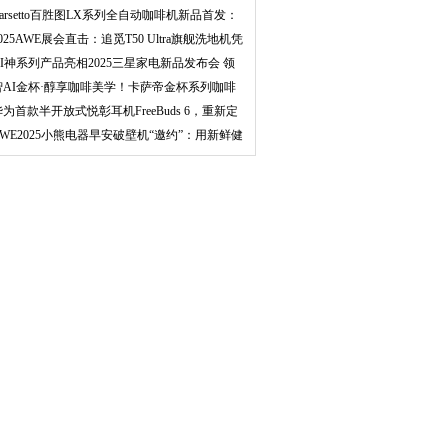
一体机
Barsetto百胜图LX系列全自动咖啡机新品首发：
融合
025AWE展会直击：追觅T50 Ultra旗舰洗地机凭
借
AI神系列产品亮相2025三星家电新品发布会 领
跑智
智AI金杯·醇享咖啡美学！卡萨帝金杯系列咖啡
机A
华为首款半开放式悦彰耳机FreeBuds 6，重新定
义
AWE2025小熊电器早安破壁机“邀约”：用新鲜健
康