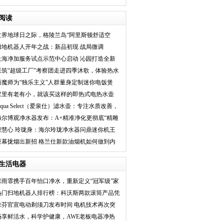
阅读
世界地球日之际，格陵兰岛“阿里斯顿舒适空
间”迎来第一个生
扫地机器人开年之战：新品初现 战局微调
上海净加服务试点示范中心启动 沁园打造全新
服务品牌
采筑“超级工厂”考察团走进四季沐歌，体验热水
器“温暖”之
膳魔师为“独乐主义”人群量身定制迷你电饭煲
家里有老有小，就该买这样的即热式电热水壶
Aqua Select（爱泉仕）滤水壶：专注水质改善，
打造全新用水
海尔博观净水器发布：A+精准净化更彻底“精雕
细琢”每一滴水
智慧心 玲珑身：海尔玲珑净水器问鼎迷你机王
巨幕拢烟出新招 格兰仕新款油烟机如何做到内
外兼修？
生活电器
张雨霏携手百年怡口净水，重新定义“冠军级”家
庭
热门扫地机器人排行榜：科沃斯两款滚筒产品凭
6倍
徕芬官宣电动剃须刀发布时间 电机技术再次突
破
畅享鲜活水，科学护健康，AWE老板电器净热