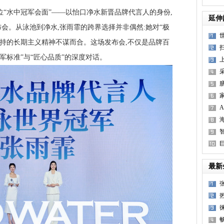
水中冠军会面”——以怡口净水新晋品牌代言人的身份,
延伸
会。从泳池到净水,张雨霏的跨界选择并非偶然:她对“极
坚持的长期主义精神不谋而合。这场发布会,不仅是品牌百
军标准”与“匠心品质”的深度对话。
最新
1