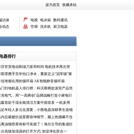
设为首页
|
收藏本站
产
端访谈
电视
电冰箱
数码通讯
业动态
品
空调
洗衣机
厨卫电器
智能新品
电脑相机
电器排行
徕芬官宣电动剃须刀发布时间 电机技术再次突
破
张雨霏携手百年怡口净水，重新定义“冠军级”家
庭用水
李佳琦都在用的循环扇 AK智能静音循环扇
热门扫地机器人排行榜：科沃斯两款滚筒产品凭
16倍清洁力霸榜
莱克电气，用“一高两创”品牌战略打造小家电行
业一流民族品
戴森首款干湿全能清洁方案中国首发 一机多用
轻松实现深度清
满足年轻人多元化需要，小熊电器深耕养生壶细
分赛道
以内总裁被扒追星蔡徐坤细节，频上热搜瞒不住
啦！
远离油烟危害有标可依据了！海尔主导的集成灶
油烟净化标准发
一台高级加湿器的打开方式| 加湿净化双合一