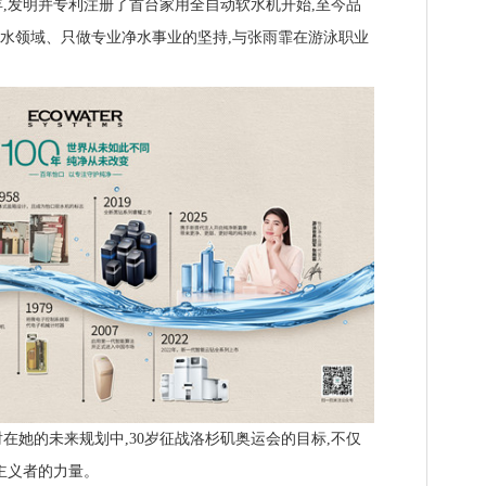
年,发明并专利注册了首台家用全自动软水机开始,至今品
于净水领域、只做专业净水事业的坚持,与张雨霏在游泳职业
她的未来规划中,30岁征战洛杉矶奥运会的目标,不仅
主义者的力量。