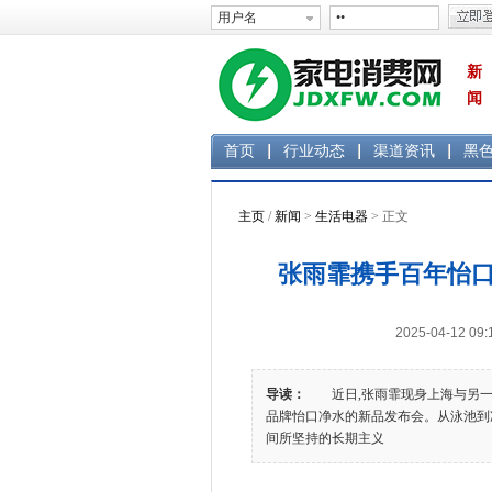
新
闻
首页
行业动态
渠道资讯
黑
主页
/
新闻
>
生活电器
> 正文
张雨霏携手百年怡口
2025-04-12 
导读：
近日,张雨霏现身上海与另一位
品牌怡口净水的新品发布会。从泳池到净
间所坚持的长期主义