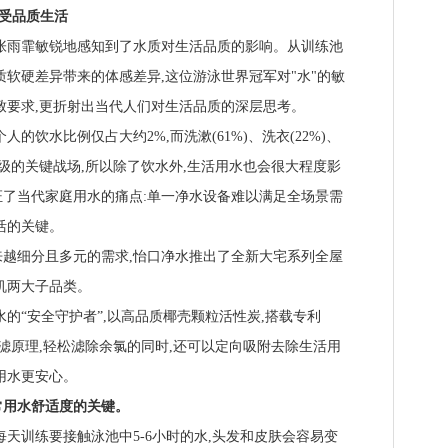
受品质生活
雨霏敏锐地感知到了水质对生活品质的影响。从训练池
质软硬差异带来的体感差异,这位游泳世界冠军对"水"的敏
致要求,更折射出当代人们对生活品质的深层思考。
饮水比例仅占大约2%,而洗漱(61%)、洗衣(22%)、
升级的关键战场,所以除了饮水外,生活用水也会很大程度影
了当代家庭用水的痛点:单一净水设备难以满足全场景需
活的关键。
细分且多元的需求,怡口净水推出了全新大宅系列全屋
机两大子品类。
“安全守护者”,以高品质椰壳颗粒活性炭,搭载专利
层层过滤原理,轻松滤除余氯的同时,还可以定向吸附去除生活用
用水更安心。
用水舒适度的关键。
训练要接触泳池中5-6小时的水,头发和皮肤会容易变