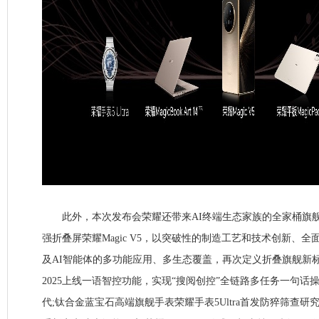
此外，本次发布会荣耀还带来AI终端生态家族的全家桶旗舰
强折叠屏荣耀Magic V5，以突破性的制造工艺和技术创新、
及AI智能体的多功能应用、多生态覆盖，再次定义折叠旗舰新标准。荣耀
2025上线一语智控功能，实现“搜阅创控”全链路多任务一句话操
代;钛合金蓝宝石高端旗舰手表荣耀手表5Ultra首发防猝筛查研