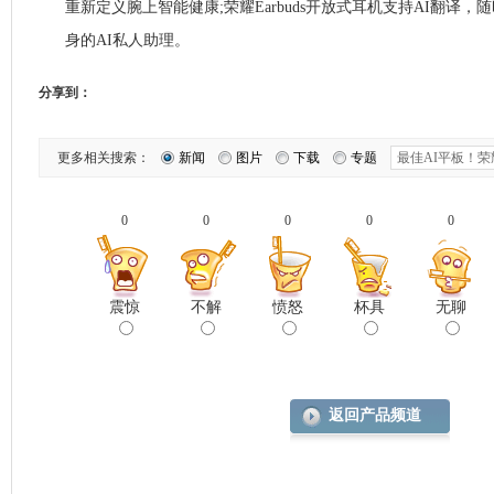
重新定义腕上智能健康;荣耀Earbuds开放式耳机支持AI翻译，
身的AI私人助理。
分享到：
更多相关搜索：
新闻
图片
下载
专题
0
0
0
0
0
震惊
不解
愤怒
杯具
无聊
返回产品频道