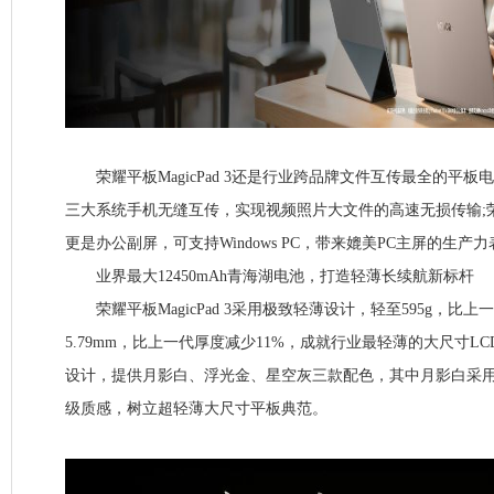
荣耀平板MagicPad 3还是行业跨品牌文件互传最全的平板电
三大系统手机无缝互传，实现视频照片大文件的高速无损传输;荣耀平板
更是办公副屏，可支持Windows PC，带来媲美PC主屏的生产
业界最大12450mAh青海湖电池，打造轻薄长续航新标杆
荣耀平板MagicPad 3采用极致轻薄设计，轻至595g，比上一
5.79mm，比上一代厚度减少11%，成就行业最轻薄的大尺寸L
设计，提供月影白、浮光金、星空灰三款配色，其中月影白采
级质感，树立超轻薄大尺寸平板典范。