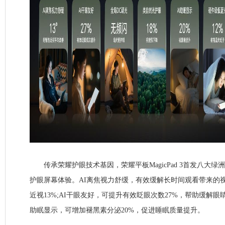
传承荣耀护眼技术基因，荣耀平板MagicPad 3首发八大绿
护眼屏幕体验。AI离焦视力舒缓，有效缓解长时间观看带来的
近视13%;AI干眼友好，可提升有效眨眼次数27%，帮助缓解眼
助眠显示，可增加褪黑素分泌20%，促进睡眠质量提升。