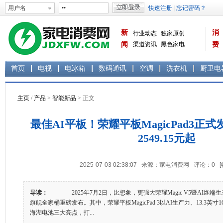
新
消
行业动态
独家原创
闻
渠道资讯
黑色家电
费
白色家电
生活电器
首页
电视
电冰箱
数码通讯
空调
洗衣机
厨卫电
主页
/
产品
>
智能新品
> 正文
最佳AI平板！荣耀平板MagicPad3正
2549.15元起
2025-07-03 02:38:07 来源：家电消费网 评论：
0
导读：
2025年7月2日，比想象，更强大荣耀Magic V5暨AI终端
旗舰全家桶重磅发布。其中，荣耀平板MagicPad 3以AI生产力、13.3英寸16
海湖电池三大亮点，打...