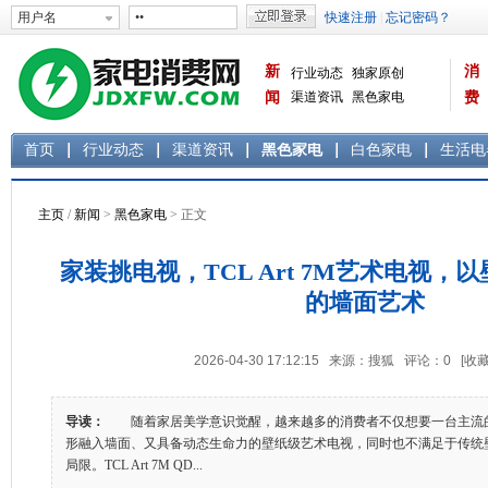
新
消
行业动态
独家原创
闻
渠道资讯
黑色家电
费
白色家电
生活电器
首页
行业动态
渠道资讯
黑色家电
白色家电
生活电
主页
/
新闻
>
黑色家电
> 正文
家装挑电视，TCL Art 7M艺术电视，
的墙面艺术
2026-04-30 17:12:15 来源：搜狐 评论：
0
[收藏
导读：
随着家居美学意识觉醒，越来越多的消费者不仅想要一台主流的
形融入墙面、又具备动态生命力的壁纸级艺术电视，同时也不满足于传统
局限。TCL Art 7M QD...