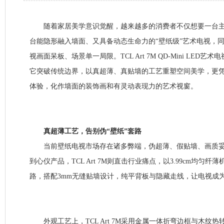
随着家居美学意识觉醒，越来越多的消费者不仅想要一台主流
台能隐形融入墙面、又具备动态生命力的“壁纸级”艺术电视，
视画面呆板、场景单一局限。TCL Art 7M QD-Mini LED
它突破传统边界，以真超薄、真贴墙的工艺重塑空间美学，更
体验，化作墙面的装饰画和有灵动表现力的艺术视窗。
真超薄工艺，告别伪“壁纸”套路
当前壁纸电视市场存在诸多弊端，伪超薄、假贴墙、画质妥
到心仪产品，TCL Art 7M则直击行业痛点，以3.99cm均匀
路，搭配3mm无缝贴墙设计，纯平背板与隐藏走线，让电视成
外观工艺上，TCL Art 7M采用金属一体折弯边框与木纹