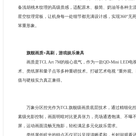
备浅胡桃木纹理的高级质感，适配原木、极简、奶油等各种主
星空纹理背板，让机身每一处细节都充满设计感，实现360°无
笨重形象。
旗舰画质+高刷，游戏娱乐兼具
画质是TCL Art 7M的核心底气，作为一款QD-Mini LE
术、类纸屏和量子点等多种重磅技术。打破艺术电视 “重外观、
值与硬核实力真正兼得。
万象分区控光作为TCL旗舰级画质底层技术，通过精细化控
素级光影控制，画面明暗对比更具张力，亮场通透饱满、不曝不刺眼
屏，运动画面流畅无拖影，轻松满足多元化娱乐需求。
类纸屏低眩光的特点不仅可以呈现清晰柔和，长时间观看还