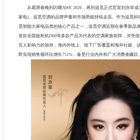
从霸屏春晚到闪耀AWE 2026，再到追觅正式官宣刘亦菲成
家电)，追觅空调的品牌声量和市场势能持续走高。作为追觅科
觅智能大家电品类的核心产品之一，追觅空调近期在春季新品
首款全隐嵌柜机D60等多款产品为代表的空调家族矩阵，并凭
言人影响力的加持，海内外线上、线下广告覆盖和海外社媒、
即实现销售额环比增长751%，备受行业内外和广大消费者瞩目