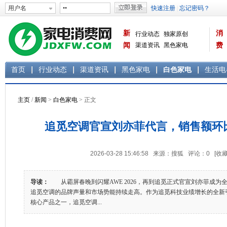
新
消
行业动态
独家原创
闻
渠道资讯
黑色家电
费
白色家电
生活电器
首页
行业动态
渠道资讯
黑色家电
白色家电
生活电
主页
/
新闻
>
白色家电
> 正文
追觅空调官宣刘亦菲代言，销售额环比
2026-03-28 15:46:58 来源：搜狐 评论：
0
[收藏
导读：
从霸屏春晚到闪耀AWE 2026，再到追觅正式官宣刘亦菲成为全
追觅空调的品牌声量和市场势能持续走高。作为追觅科技业绩增长的全新
核心产品之一，追觅空调...