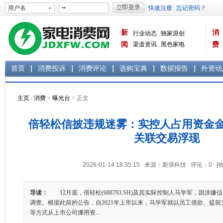
新
消
行业动态
独家原创
闻
渠道资讯
黑色家电
费
白色家电
生活电器
首页
消费投诉
消费评论
选购宝典
数据报告
外资动
主页
/
消费
>
曝光台
> 正文
倍轻松信披违规迷雾：实控人占用资金金
关联交易浮现
2026-01-14 18:35:15 来源：新浪科技 评论：
0
[
导读：
12月底，倍轻松(688793.SH)及其实际控制人马学军，因涉
调查。根据此前的公告，自2021年上市以来，马学军就以员工借款、提
等方式从上市公司挪用资...