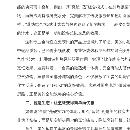
能的协同而非叠加。例如，其“微波+蒸”组合模式，在加热饭
物，而蒸汽则持续补充水分，完美解决了传统微波炉加热后食
样，“蒸烤结合”模式让烘焙与烤肉达到了新的境界——表皮金
的汁水，这正是单一功能设备难以企及的效果。
这种专业全能性在更亲民的产品上也得到了印证。美的小滋味2.0
中端品质款，已经将变频微波、专业级烧烤和空气炸功能完美融
气炸”技术，利用微波和热风的双重作用，实现了比传统空气炸
烹饪效果。这意味着，一台美的微蒸烤一体机，完全有能力替
空气炸锅、蒸箱甚至部分炖锅的角色，不仅释放了宝贵的厨房
化学反应，创造了“1+1>2”的烹饪效果。这种对厨房电器“做减
思路，正是美的全能战略的核心价值。
二、智慧生态：让烹饪变得简单而优雅
如果说“全能”是硬实力的体现，那么“智能”则是美的软实
非为了炫技，而是切实解决用户的烹饪痛点，降低烹饪门槛，
首先，美的构建了丰富的云端食谱库并与硬件深度绑定。无论