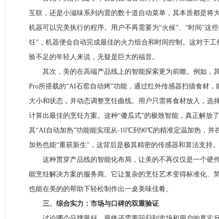
互联，还是小滋味系列内置的数十道自动菜单，其本质都是将
机器可以完美执行的程序。用户不再需要为“火候”、“时间”这
饪”，机器便会自动完成最佳的火力组合和时间控制。这对于工
验不足的年轻人来说，无疑是巨大的福音。
其次，美的在高端产品线上的智能探索更为前瞻。例如，其旗
Pro所搭载的“AI石窑自动烤”功能，通过红外传感器扫描食材
大小和状态，并动态调整烹饪曲线。用户只需将食材放入，选
计算出最佳的烹饪方案。这种“傻瓜式”的极致智能，真正解放
其“AI自动加热”功能能实现从-10℃到90℃的精准定温加热，
加热也能“重获新生”，这背后是极其精密的传感器和算法支持
这种贯穿产品线的智能化布局，让美的不再仅仅是一个硬件
能烹饪解决方案的服务商。它让复杂的烹饪艺术变得标准化、
也能在美的的帮助下轻松制作出一桌美味佳肴。
三、综合实力：市场与口碑的双重验证
讨论哪个品牌最好，最终还需要回归到市场和用户的真实反