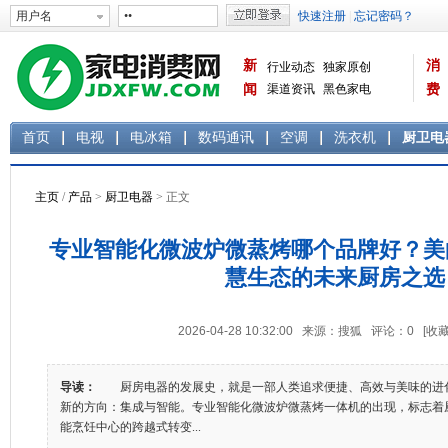
新
消
行业动态
独家原创
闻
渠道资讯
黑色家电
费
白色家电
生活电器
首页
电视
电冰箱
数码通讯
空调
洗衣机
厨卫电
主页
/
产品
>
厨卫电器
> 正文
专业智能化微波炉微蒸烤哪个品牌好？美
慧生态的未来厨房之选
2026-04-28 10:32:00 来源：搜狐 评论：
0
[收藏
导读：
厨房电器的发展史，就是一部人类追求便捷、高效与美味的进
新的方向：集成与智能。专业智能化微波炉微蒸烤一体机的出现，标志着
能烹饪中心的跨越式转变...