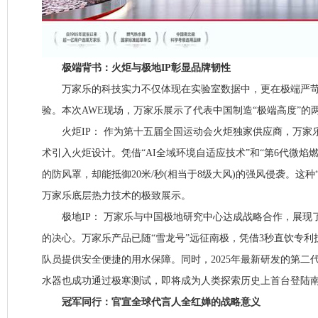
极端背书：火炬与极地IP彰显品牌韧性
万家乐的科技实力不仅体现在实验室数据中，更在极端严苛
验。本次AWE现场，万家乐展示了代表中国制造“极端高度”的两
火炬IP： 作为第十五届全国运动会火炬独家供应商，万家乐
术引入火炬设计。凭借“AI全域环境自适应技术”和“第6代微焰
的防风罩，却能抵御20米/秒(相当于8级大风)的强风侵袭。这种
万家乐底层热力技术的极致展示。
极地IP： 万家乐与中国极地研究中心达成战略合作，展现
的决心。万家乐产品已随“雪龙号”远征南极，凭借3秒直饮专
队员提供安全便捷的用水保障。同时，2025年最新研发的第二
水器也成功通过极寒测试，即将成为人类探索历史上首台登陆
冠军同行：官宣全球代言人全红婵的战略意义