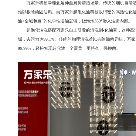
万家乐将超净理念延伸至厨房清洁场景。传统的烟机自清洁
难以根除顽固油垢。而万家乐超泡化油科技以绵密的高活性化油
油+全域包裹”的化学性溶油逻辑，让泡泡360°渗入油垢内部。
超泡化油洗搭配万家乐自主研发的清洗剂-化油宝，这种高
垢，去污力达99.1%。传统的物理清洗难以去除细菌异味，万
99.99%，轻松实现超化油、全覆盖、更持久、强抑菌。