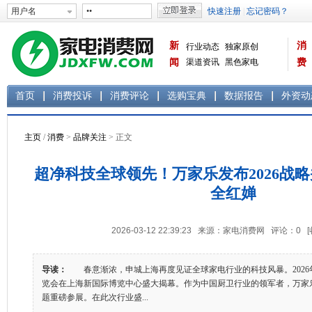
新
消
行业动态
独家原创
闻
渠道资讯
黑色家电
费
白色家电
生活电器
首页
消费投诉
消费评论
选购宝典
数据报告
外资动
主页
/
消费
>
品牌关注
> 正文
超净科技全球领先！万家乐发布2026战
全红婵
2026-03-12 22:39:23 来源：家电消费网 评论：
0
导读：
春意渐浓，申城上海再度见证全球家电行业的科技风暴。2026
览会在上海新国际博览中心盛大揭幕。作为中国厨卫行业的领军者，万家
题重磅参展。在此次行业盛...