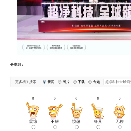
分享到：
更多相关搜索：
新闻
图片
下载
专题
0
0
0
0
0
震惊
不解
愤怒
杯具
无聊