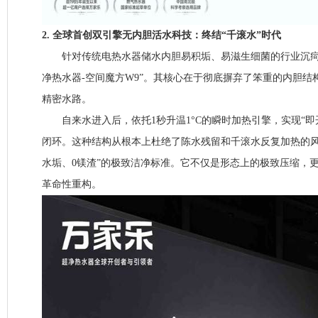
2. 全球首创双引擎无内胆活水科技：终结“千滚水”时代
针对传统电热水器储水内胆易积垢、易滋生细菌的行业沉疴
净热水器-空间魔方W9”。其核心在于彻底摒弃了笨重的内胆结
精密水路。
自来水进入后，依托1秒升温1°C的瞬时加热引擎，实现“即
闭环。这种结构从根本上杜绝了陈水残留和千滚水反复加热的风
水垢、0镁渣”的极致洁净标准。它不仅是形态上的极致压缩，
革命性重构。