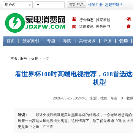
新
消
行业动态
独家原创
闻
渠道资讯
黑色家电
费
白色家电
生活电器
首页
独家原创
专题
导购
高端访谈
评测
促销
主页
/
服务
>
促销
> 正文
看世界杯100吋高端电视推荐，618首选这些R
机型
2026-05-26 18:24:41 来源：搜狐 评论：
0
[收藏
导读：
最近央视压线敲定美加墨世界杯的转播权，一众老球迷悬着的心
焕新一台高端大屏电视成为刚需。这种情况下，除了优先考虑100吋的大
更是重中之重。在市面...