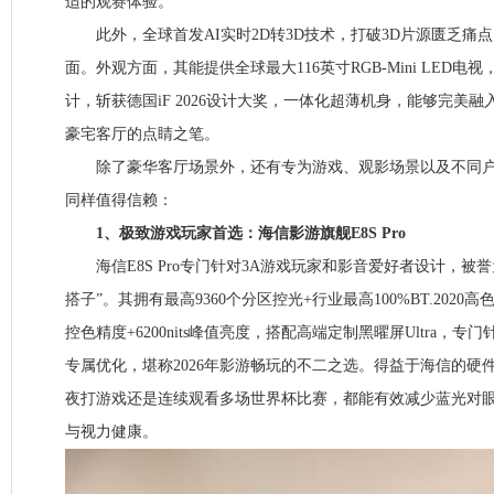
适的观赛体验。
此外，全球首发AI实时2D转3D技术，打破3D片源匮乏痛点
面。外观方面，其能提供全球最大116英寸RGB-Mini LED电
计，斩获德国iF 2026设计大奖，一体化超薄机身，能够完美
豪宅客厅的点睛之笔。
除了豪华客厅场景外，还有专为游戏、观影场景以及不同户
同样值得信赖：
1、极致游戏玩家首选：海信影游旗舰E8S Pro
海信E8S Pro专门针对3A游戏玩家和影音爱好者设计，被誉
搭子”。其拥有最高9360个分区控光+行业最高100%BT.2020高色域
控色精度+6200nits峰值亮度，搭配高端定制黑曜屏Ultra，专
专属优化，堪称2026年影游畅玩的不二之选。得益于海信的硬
夜打游戏还是连续观看多场世界杯比赛，都能有效减少蓝光对
与视力健康。