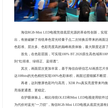
海信RGB-Mini LED电视凭借底层光源的革命性创新，实
出，有效破解了传统单色背光经量子点二次转换后带来的画面
色彩准、层次多、色彩亮度高的巅峰画质体验，最大限度还原
首先，在色彩层面，可实现100% BT.2020原生高色域和1
到“红得准、绿得正、蓝得透”;
其次，画面层次更加丰富，基于海信自研信芯AI画质芯片先
达108bits的光色精控实现100%色彩体积，画面过渡细腻不断
再者，达到整屏色彩均匀高亮，XDR Pro真实亮度带来均
亮场更通透、更稳定。
在护眼体验上，相比传统OLED和Mini LED电视使用软
为代价对蓝光“一刀切”，海信RGB-Mini LED电视从底层光源有效