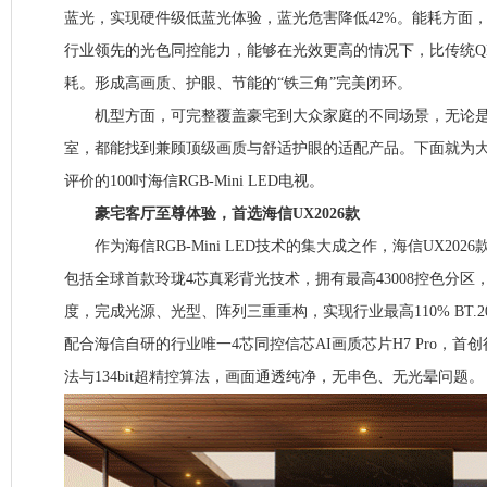
蓝光，实现硬件级低蓝光体验，蓝光危害降低42%。能耗方面，RGB
行业领先的光色同控能力，能够在光效更高的情况下，比传统QD-Mi
耗。形成高画质、护眼、节能的“铁三角”完美闭环。
机型方面，可完整覆盖豪宅到大众家庭的不同场景，无论是
室，都能找到兼顾顶级画质与舒适护眼的适配产品。下面就为大
评价的100吋海信RGB-Mini LED电视。
豪宅客厅至尊体验，首选海信UX2026款
作为海信RGB-Mini LED技术的集大成之作，海信UX202
包括全球首款玲珑4芯真彩背光技术，拥有最高43008控色分区，10000
度，完成光源、光型、阵列三重重构，实现行业最高110% BT.
配合海信自研的行业唯一4芯同控信芯AI画质芯片H7 Pro，首
法与134bit超精控算法，画面通透纯净，无串色、无光晕问题。