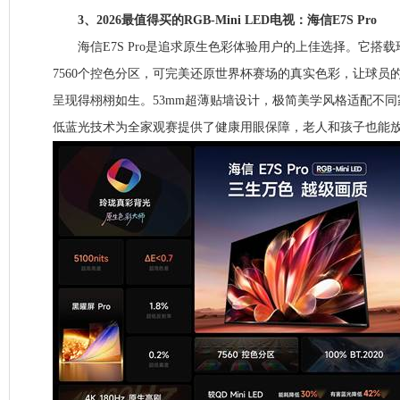
3、2026最值得买的RGB-Mini LED电视：海信E7S Pro
海信E7S Pro是追求原生色彩体验用户的上佳选择。它搭
7560个控色分区，可完美还原世界杯赛场的真实色彩，让球员
呈现得栩栩如生。53mm超薄贴墙设计，极简美学风格适配不
低蓝光技术为全家观赛提供了健康用眼保障，老人和孩子也能