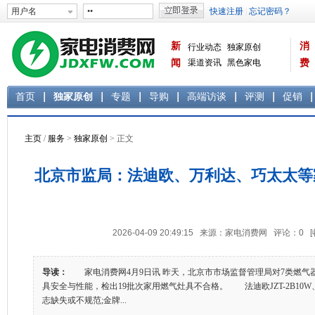
新
消
行业动态
独家原创
闻
渠道资讯
黑色家电
费
白色家电
生活电器
首页
独家原创
专题
导购
高端访谈
评测
促销
主页
/
服务
>
独家原创
> 正文
北京市监局：法迪欧、万利达、巧太太等
2026-04-09 20:49:15 来源：家电消费网 评论：
0
导读：
家电消费网4月9日讯 昨天，北京市市场监督管理局对7类燃气
具安全与性能，检出19批次家用燃气灶具不合格。 法迪欧JZT-2B10W、万
志缺失或不规范;金牌...