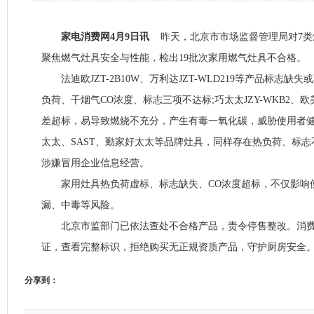
家电消费网4月9日讯
昨天，北京市市场监督管理局对7类
聚焦燃气灶具安全与性能，检出19批次家用燃气灶具不合格。
法迪欧JZT-2B10W、万利达JZT-WLD219等产品标志缺失或不
负荷、干烟气CO浓度、标志三项不达标;巧太太JZY-WKB2、欧美
差超标，易导致燃烧不充分，产生有毒一氧化碳，威胁使用者
太太、SAST、勤家好太太等品牌灶具，同样存在热负荷、标
涉嫌冒用企业信息经营。
家用灶具热负荷虚标、标志缺失、CO浓度超标，不仅影响
漏、中毒等风险。
北京市监部门已依法查处不合格产品，责令停售整改。消费者
证，查看完整标识，拒绝购买无正规资质产品，守护厨房安全。
分享到：