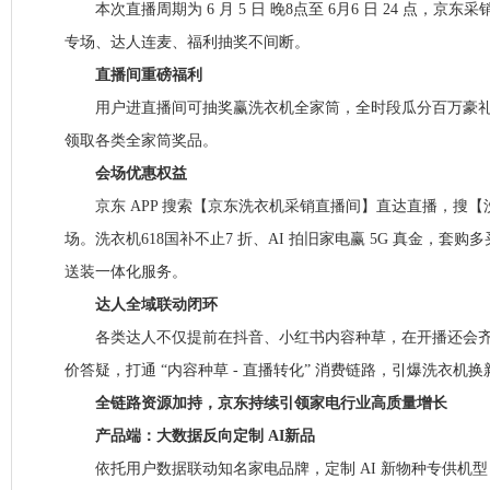
本次直播周期为 6 月 5 日 晚8点至 6月6 日 24 点，京
专场、达人连麦、福利抽奖不间断。
直播间重磅福利
用户进直播间可抽奖赢洗衣机全家筒，全时段瓜分百万豪礼
领取各类全家筒奖品。
会场优惠权益
京东 APP 搜索【京东洗衣机采销直播间】直达直播，搜【洗
场。洗衣机618国补不止7 折、AI 拍旧家电赢 5G 真金，套
送装一体化服务。
达人全域联动闭环
各类达人不仅提前在抖音、小红书内容种草，在开播还会齐
价答疑，打通 “内容种草 - 直播转化” 消费链路，引爆洗衣机
全链路资源加持，京东持续引领家电行业高质量增长
产品端：大数据反向定制 AI新品
依托用户数据联动知名家电品牌，定制 AI 新物种专供机型