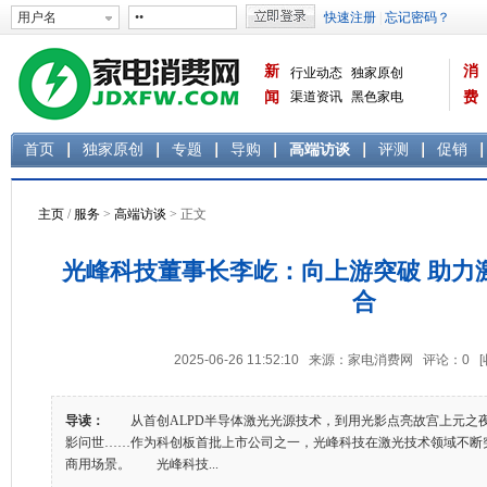
新
消
行业动态
独家原创
闻
渠道资讯
黑色家电
费
白色家电
生活电器
首页
独家原创
专题
导购
高端访谈
评测
促销
主页
/
服务
>
高端访谈
> 正文
光峰科技董事长李屹：向上游突破 助力
合
2025-06-26 11:52:10 来源：家电消费网 评论：
0
导读：
从首创ALPD半导体激光光源技术，到用光影点亮故宫上元之
影问世……作为科创板首批上市公司之一，光峰科技在激光技术领域不断
商用场景。 光峰科技...