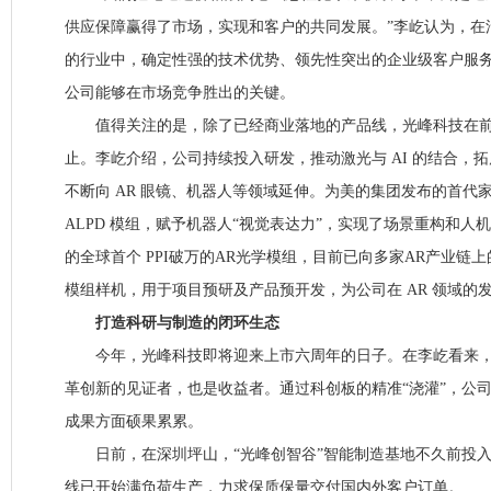
供应保障赢得了市场，实现和客户的共同发展。”李屹认为，在
的行业中，确定性强的技术优势、领先性突出的企业级客户服
公司能够在市场竞争胜出的关键。
值得关注的是，除了已经商业落地的产品线，光峰科技在前
止。李屹介绍，公司持续投入研发，推动激光与 AI 的结合，
不断向 AR 眼镜、机器人等领域延伸。为美的集团发布的首代家
ALPD 模组，赋予机器人“视觉表达力”，实现了场景重构和人
的全球首个 PPI破万的AR光学模组，目前已向多家AR产业链
模组样机，用于项目预研及产品预开发，为公司在 AR 领域的
打造科研与制造的闭环生态
今年，光峰科技即将迎来上市六周年的日子。在李屹看来，
革创新的见证者，也是收益者。通过科创板的精准“浇灌”，公
成果方面硕果累累。
日前，在深圳坪山，“光峰创智谷”智能制造基地不久前投入
线已开始满负荷生产，力求保质保量交付国内外客户订单。