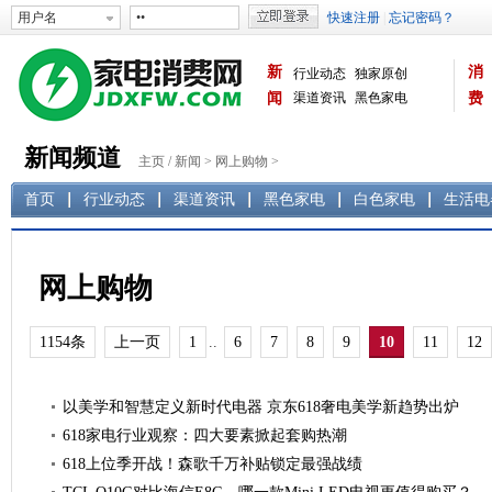
新
消
行业动态
独家原创
闻
渠道资讯
黑色家电
费
白色家电
生活电器
新闻频道
主页
/
新闻
>
网上购物
>
首页
行业动态
渠道资讯
黑色家电
白色家电
生活电
网上购物
1154条
上一页
1
..
6
7
8
9
10
11
12
以美学和智慧定义新时代电器 京东618奢电美学新趋势出炉
618家电行业观察：四大要素掀起套购热潮
618上位季开战！森歌千万补贴锁定最强战绩