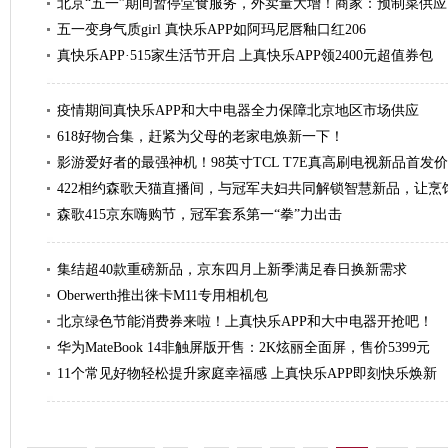
北京“五一”期间暂停堂食服务，外卖量大增！商家：预制菜供应
五一变身气质girl 真快乐APP如阿玛尼唇釉口红206
真快乐APP·515家生活节开启 上真快乐APP领2400元超值券包
疫情期间真快乐APP和大中电器全力保障北京地区市场供应
618好物合集，赶紧为父母的老家电焕新一下！
影游爱好者的最强神机！98英寸TCL T7E真高刷电视新品首发价1
422相约森歌天猫直播间，与冠军夫妇共同解锁智慧新品，让烹
森歌415京东嗨购节，冠军套系第一“拳”力出击
集结超40款重磅新品，京东四月上新季满足春日换新需求
Oberwerth推出徕卡M11专用相机包
北京绿色节能消费券来啦！上真快乐APP和大中电器开抢吧！
华为MateBook 14非触屏版开售：2K炫丽全面屏，售价5399元
11个常见好物轻松提升家庭幸福感 上真快乐APP即刻快乐焕新