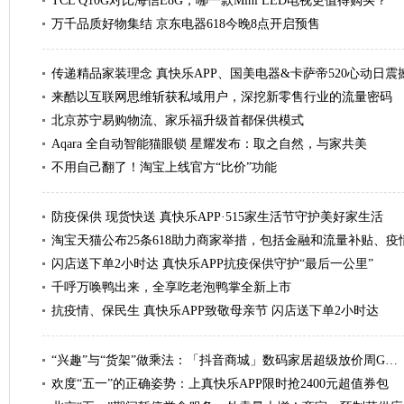
TCL Q10G对比海信E8G，哪一款Mini LED电视更值得购买？
万千品质好物集结 京东电器618今晚8点开启预售
传递精品家装理念 真快乐APP、国美电器&卡萨帝520心动日震
来酷以互联网思维斩获私域用户，深挖新零售行业的流量密码
北京苏宁易购物流、家乐福升级首都保供模式
Aqara 全自动智能猫眼锁 星耀发布：取之自然，与家共美
不用自己翻了！淘宝上线官方“比价”功能
防疫保供 现货快送 真快乐APP·515家生活节守护美好家生活
淘宝天猫公布25条618助力商家举措，包括金融和流量补贴、疫
闪店送下单2小时达 真快乐APP抗疫保供守护“最后一公里”
千呼万唤鸭出来，全享吃老泡鸭掌全新上市
抗疫情、保民生 真快乐APP致敬母亲节 闪店送下单2小时达
“兴趣”与“货架”做乘法：「抖音商城」数码家居超级放价周G…
欢度“五一”的正确姿势：上真快乐APP限时抢2400元超值券包