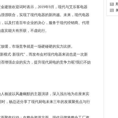
建致欢迎词时表示，2019年9月，现代与艾乐客电器
品强强联合，实现了现代电器的新跨越。未来，现代电器
念，以及打造百年企业的决心，服务于现代经销商、代理
的嘉宾能大有所获，不虚此行。
放缓，市场竞争就是一场硬碰硬的实力比拼。
新模式·新现代”，而发布会对现代电器来说也是一次新
否增强企业的实力，提升现代厨电的竞争力呢?我们不妨
杨波以风趣幽默的主题演讲，深入浅出地为在座来宾
。同时，杨总还分享了现代厨电未来三年的发展聚焦点与行
聚焦行动：在整合资源方面，现代品牌将整合工厂资