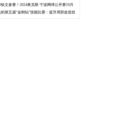
郑钦文参赛！2024奥克斯·宁波网球公开赛10月
开赛
美的第五届“金刚钻”技能比赛：提升局部改造技
能