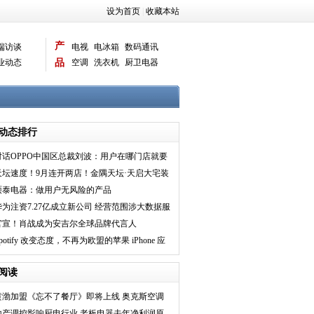
设为首页
|
收藏本站
产
端访谈
电视
电冰箱
数码通讯
业动态
品
空调
洗衣机
厨卫电器
智能新品
电脑相机
动态排行
对话OPPO中国区总裁刘波：用户在哪门店就要
建在哪，AI将拉升
天坛速度！9月连开两店！金隅天坛·天启大宅装
饰无锡旗舰店
硕泰电器：做用户无风险的产品
华为注资7.27亿成立新公司 经营范围涉大数据服
务、软件开发
官宣！肖战成为安吉尔全球品牌代言人
potify 改变态度，不再为欧盟的苹果 iPhone 应
用提供内购
阅读
黄渤加盟《忘不了餐厅》即将上线 奥克斯空调
赞助公益践行大
地产调控影响厨电行业 老板电器去年净利润原