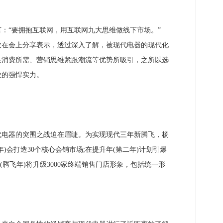
“要拥抱互联网，用互联网九大思维做线下市场。”
会上分享表示，透过深入了解，被现代电器的现代化
足消费所需、营销思维紧跟潮流等优势所吸引，之所以选
业的强悍实力。
器的突围之战迫在眉睫。为实现现代三年新腾飞，杨
)会打造30个核心会销市场;在提升年(第二年)计划引爆
年(腾飞年)将升级3000家终端销售门店形象，包括统一形