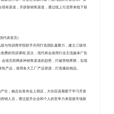
合现有渠道，开辟新销售渠道，通过线上引流带来线下获
强代表发言)
与培训商学院联手共同打造团队凝聚力，建立三级培
免费的培训课程;其次，现代将会借用行业主流媒体广告
，会借互联网多种销售渠道的趋势，打破营销界限，实现
聚焦产品，借用各大工厂产品资源，打造爆款精品。
生，杨总在发布会上倡议，大伙应该着眼于学习开发
的营销人员，透过提升企业和个人的竞争力来迎接市场新