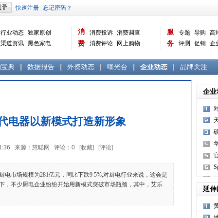
消
服
行业动态
独家原创
消费投诉
消费调查
专题
导购
高
渠道资讯
黑色家电
费
消费评论
网上购物
务
评测
促销
企
白色家电
生活电器
选购宝典
数据报告
家电常识
资讯
曝光台
品牌关注
购宝典
数据报告
外资动态
曝光台
企业动态
品牌关注
企业
现代电器以新模式打造新形象
15:41:36 来源：慧聪网 评论：
0
[收藏]
[评论]
S
电市场规模为281亿元，同比下跌9 5%;对厨电行业来说，这会是
下，不少厨电企业纷纷开始用新模式突破市场瓶颈，其中，艾乐
延伸