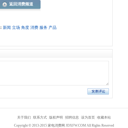
返回消费频道
：
新闻
立场
角度
消费
服务
产品
关于我们
|
联系方式
|
版权声明
|
招聘信息
|
设为首页
|
收藏本站
Copyright
©
2013-2015 家电消费网 JDXFW.COM All Rights Reserved