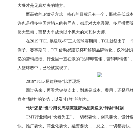
大餐才是见真功夫的地方。
而高效的IP激活方式，核心的目标只有一个，那就是低成本
许也是很多中国营销人的共同点，都反对大水漫灌、多斤撒币
傻大黑粗，而是力争成为以小见大的米其林大师。
在2019“TCL·易建联杯”三人篮球赛期间，TCL就祭出了一
例子。赛事期间，TCL借助易建联杯IP解锁品牌转化，仅2站
亿的营销战绩。行业里一直在谈的“品牌即营销，营销即销售”，在20
人篮球赛中，已经被实现了。
2019“TCL·易建联杯”比赛现场
回过头来，再看营销侧支出，到底是成本、费用，还是品牌
盘者“翻牌”的姿势，以及“打牌”的能力。
“快”还是“慢”?用长周期宽视野为品牌迎来“弹射”时刻
TMT行业崇尚“快者为王”，一切都要快，创意要快、设计
快、推广要快、商业化要快、融资要快……总之，一切都要快