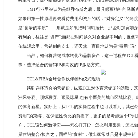
时至今日，被不断颠覆和定义的物理学，仍旧远远没有到达终
TMT行业里被认为是继乔布斯之后，最具颠覆精神的马斯
如果用第一性原理再去看待费用和资产的话，“财务定义”的角
是“竞争的本质”——那就是如果把时间轴拉长，那些对加宽加
有利的，往往是“资产”;而那些时间越久对企业越不利的，反倒
传统观念里，营销侧的支出，还天然、盲目地认为是“费用”吗?
当然，如何将营销成本转化为品牌资产，这一过程在TCL看
事：选择适合的营销IP和高效的IP激活方式。
TCL&FIBA全球合作伙伴签约仪式现场
谈到选择适合的营销IP，纵观TCL对体育营销IP的选取，
洲际杯赛、顶级联赛、顶级球星;也有小而美的城市区域比赛、
的体育新星。实际上，从TCL的实操过程中也可以看到，其已
费用”的束缚，在保证性价比的前提下，更多的是考虑这个IP到
户，TCL该如何激活它——怎么打开IP，怎么利用渠道，怎么
景营销整合?换言之，同样的“食材”，做出家常菜只是中规中