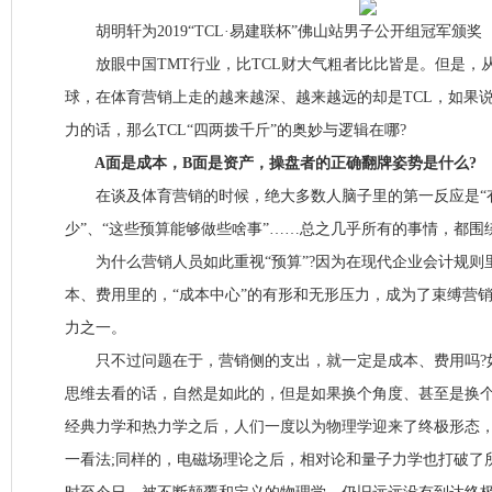
胡明轩为2019“TCL·易建联杯”佛山站男子公开组冠军颁奖
放眼中国TMT行业，比TCL财大气粗者比比皆是。但是，
球，在体育营销上走的越来越深、越来越远的却是TCL，如果
力的话，那么TCL“四两拨千斤”的奥妙与逻辑在哪?
A面是成本，B面是资产，操盘者的正确翻牌姿势是什么?
在谈及体育营销的时候，绝大多数人脑子里的第一反应是“有
少”、“这些预算能够做些啥事”……总之几乎所有的事情，都围
为什么营销人员如此重视“预算”?因为在现代企业会计规则
本、费用里的，“成本中心”的有形和无形压力，成为了束缚营
力之一。
只不过问题在于，营销侧的支出，就一定是成本、费用吗?
思维去看的话，自然是如此的，但是如果换个角度、甚至是换个
经典力学和热力学之后，人们一度以为物理学迎来了终极形态
一看法;同样的，电磁场理论之后，相对论和量子力学也打破了所