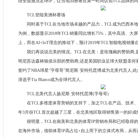
段全面激活足球IP，让当地消费者在第一时间认知TCL品牌的
TCL登陆美洲杯赛场
同时基于TCL在当地市场卓越的产品力，TCL成为巴西本
为例，数据显示2018年TCL销量同比增长75%，其中高清、大
上，而在AI×IoT理念的推动下，预计2019年TCL智能电视销量
我们再说说北美的情况。TCL在北美：是玫瑰碗的赞助商;是美
明尼苏达森林狼俱乐部的赞助商;还是美国职业足球大联盟圣何塞
签约了NBA球星“字母哥”简尼斯·安特托昆博成为北美代言人;此
浪选手Tia Blanco成为全球代言人。
TCL北美代言人扬尼斯·安特托昆博(字母哥)
在TCL多维度体育营销的支持下，加之TCL在产品、技术、运
年3月份TCL首次超越了三星，在北美地区取得销售第一的好成
很明显，TCL在南美和北美的体育IP营销布局和已经取得的
在海外市场，借助体育IP高占位+自上而下的立体式布局，从