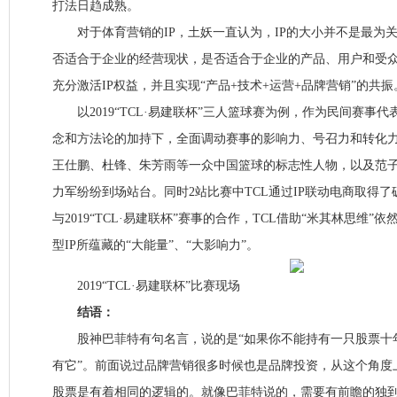
打法日趋成熟。
对于体育营销的IP，土妖一直认为，IP的大小并不是最为关
否适合于企业的经营现状，是否适合于企业的产品、用户和受
充分激活IP权益，并且实现“产品+技术+运营+品牌营销”的共振
以2019“TCL·易建联杯”三人篮球赛为例，作为民间赛事代
念和方法论的加持下，全面调动赛事的影响力、号召力和转化
王仕鹏、杜锋、朱芳雨等一众中国篮球的标志性人物，以及范
力军纷纷到场站台。同时2站比赛中TCL通过IP联动电商取得
与2019“TCL·易建联杯”赛事的合作，TCL借助“米其林思维
型IP所蕴藏的“大能量”、“大影响力”。
2019“TCL·易建联杯”比赛现场
结语：
股神巴菲特有句名言，说的是“如果你不能持有一只股票十年
有它”。前面说过品牌营销很多时候也是品牌投资，从这个角度
股票是有着相同的逻辑的。就像巴菲特说的，需要有前瞻的独到