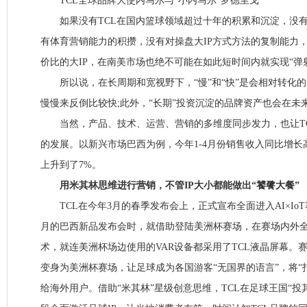
TCL全球品牌大使内马尔与“小内马尔”罗德里戈
如果没有TCL在国内篮球领域超过十年的积累和沉淀，没有
有体育营销能力的积攒，没有对操盘大IP方式方法的复制能力，
价比的大IP，在南美市场也绝不可能在如此短时间内就实现“弹
所以说，在长周期和宽视野下，“慢”和“快”是会相对转化的
慢慢来反倒比较快;此外，“长期”投资沉淀的品牌资产也会在未
当然，产品、技术、运营、营销的多维度同步发力，也让TC
的发展。以新兴市场巴西为例，今年1-4月份销售收入同比增长
上升到了7%。
用米其林思维进行营销，不管IP大小都能做出“饕餮大餐”
TCL在今年3月的春季发布会上，正式宣布全面进入AI×IoT
月的巴西新品发布会时，就借助登陆美洲杯赛场，在赛场内外全
术，就连美洲杯场边使用的VAR设备都采用了TCL液晶屏幕。赛
变身为美洲杯赛场，让足球成为各国游客“无国界的语言”，将“
给海外用户。借助“米其林”星级创意思维，TCL在足球王国“投