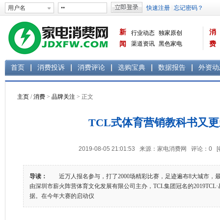
新
消
行业动态
独家原创
闻
渠道资讯
黑色家电
费
白色家电
生活电器
首页
消费投诉
消费评论
选购宝典
数据报告
外资动
主页
/
消费
>
品牌关注
> 正文
TCL式体育营销教科书又
2019-08-05 21:01:53 来源：家电消费网 评论：
0
导读：
近万人报名参与，打了2000场精彩比赛，足迹遍布8大城市，最
由深圳市薪火阵营体育文化发展有限公司主办，TCL集团冠名的2019TC
据。在今年大赛的启动仪