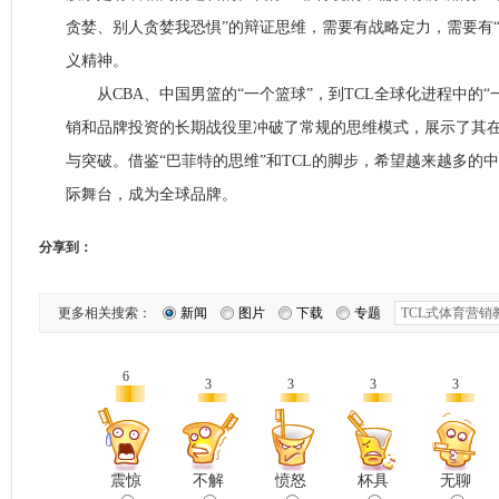
贪婪、别人贪婪我恐惧”的辩证思维，需要有战略定力，需要有
义精神。
从CBA、中国男篮的“一个篮球”，到TCL全球化进程中的“一
销和品牌投资的长期战役里冲破了常规的思维模式，展示了其
与突破。借鉴“巴菲特的思维”和TCL的脚步，希望越来越多的
际舞台，成为全球品牌。
分享到：
更多相关搜索：
新闻
图片
下载
专题
6
3
3
3
3
震惊
不解
愤怒
杯具
无聊