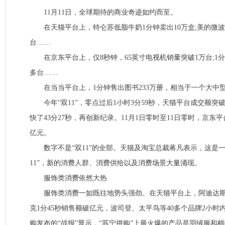
11月11日，全球期待的商业奇迹如约而至。
在天猫平台上，特仑苏低脂牛奶1分钟卖出10万盒;美的微波炉
台……
在京东平台上，仅8秒钟，65英寸电视机销量突破1万台;1
多台……
在当当平台上，1分钟售出图书233万册，相当于一个大中
今年“双11”，零点过后1小时3分59秒，天猫平台成交额突破10
快了43分27秒，再创新纪录。11月1日零时至11日零时，京东平
亿元。
数字不是“双11”的全部。天猫及淘宝总裁蒋凡表示，这是一
11”，新的消费人群、消费供给以及消费场景大量涌现。
服饰类消费依然大热
服饰类消费一如既往地势头强劲。在天猫平台上，阿迪达斯
克1分45秒销售额破亿元，波司登、太平鸟等40多个品牌2小
购发布的“战报”显示，“苏宁拼购”上最火爆的产品是羽绒服和