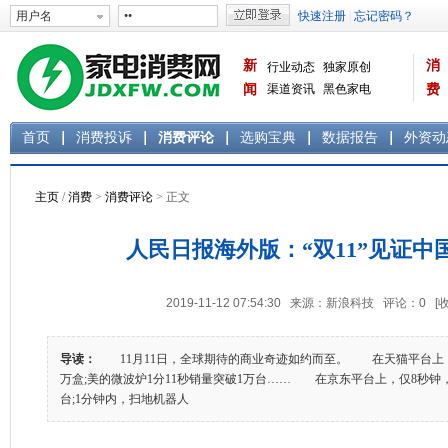
新
消
行业动态
独家原创
闻
渠道资讯
黑色家电
费
白色家电
生活电器
首页
消费投诉
消费评论
选购宝典
数据报告
外资动
主页
/
消费
>
消费评论
> 正文
人民日报海外版：“双11”见证中
2019-11-12 07:54:30 来源：新浪科技 评论：
0
[
导读：
11月11日，全球期待的商业奇迹如约而至。 在天猫平台上，
万盒;美的微波炉1分11秒销量突破1万台…… 在京东平台上，仅8秒钟，
台;1分钟内，扫地机器人