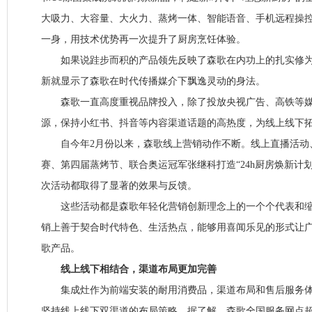
大吸力、大容量、大火力、蒸烤一体、智能语音、手机远程操
一身，用技术优势再一次提升了厨房烹饪体验。
如果说跬步而积的产品领先反映了森歌在内功上的扎实修为
新就显示了森歌在时代传播媒介下飘逸灵动的身法。
森歌一直高度重视品牌投入，除了投放央视广告、高铁等媒
源，保持小红书、抖音等内容渠道话题的高热度，为线上线下
自今年2月份以来，森歌线上营销动作不断。线上直播活动
赛、第四届蒸烤节、联合奥运冠军张继科打造“24h厨房焕新计
次活动都取得了显著的效果与反馈。
这些活动都是森歌年轻化营销创新理念上的一个个代表和缩
销上善于契合时代特色、生活热点，能够用喜闻乐见的形式让
歌产品。
线上线下相结合，渠道布局更加完善
集成灶作为前端安装的耐用消费品，渠道布局和售后服务体
坚持线上线下双渠道的布局策略。据了解，森歌全国服务网点超3