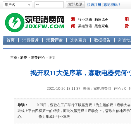
新
消
行业动态
独家原创
闻
渠道资讯
黑色家电
费
白色家电
生活电器
首页
消费投诉
消费评论
选购宝典
数据报告
外资动
主页
/
消费
>
消费评论
> 正文
揭开双11大促序幕，森歌电器凭何“
2021-10-26 18:11:37 来源：家电消费网 评论：
0
导读：
10 25日，森歌在工厂举行了以赢定双11为主题的双11启动大会
取线上平台四榜第一的成绩，而此次赢定双11启动会上，森歌自信地表示
心。 作为集成灶行业率先