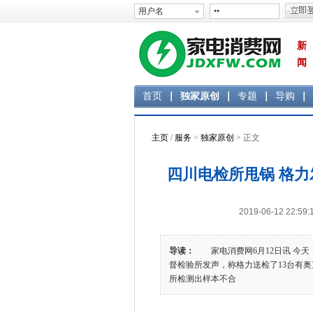
新
闻
首页
独家原创
专题
导购
主页
/
服务
>
独家原创
> 正文
四川电检所甩锅 格
2019-06-12 2
导读：
家电消费网6月12日讯 今天
督检验所发声，称格力送检了13台有奥
所检测出样本不合