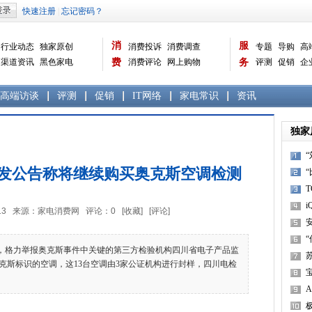
消
服
行业动态
独家原创
消费投诉
消费调查
专题
导购
高
渠道资讯
黑色家电
费
消费评论
网上购物
务
评测
促销
企
白色家电
生活电器
选购宝典
数据报告
家电常识
资讯
曝光台
品牌关注
高端访谈
评测
促销
IT网络
家电常识
资讯
独家
力发公告称将继续购买奥克斯空调检测
i
2:59:13 来源：家电消费网 评论：
0
[收藏]
[评论]
，格力举报奥克斯事件中关键的第三方检验机构四川省电子产品监
克斯标识的空调，这13台空调由3家公证机构进行封样，四川电检