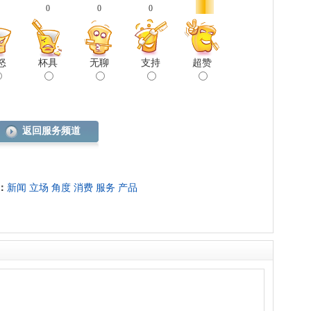
0
0
0
怒
杯具
无聊
支持
超赞
返回服务频道
：
新闻
立场
角度
消费
服务
产品