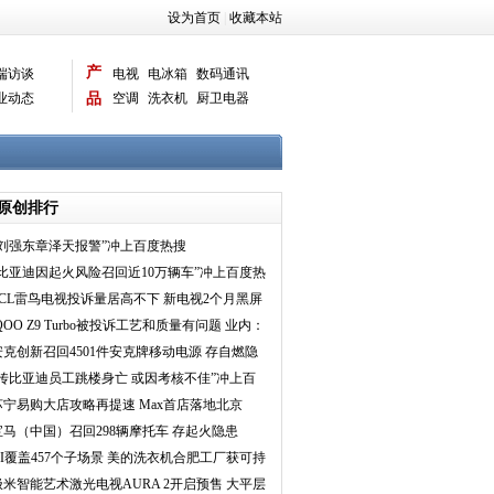
设为首页
|
收藏本站
产
端访谈
电视
电冰箱
数码通讯
业动态
品
空调
洗衣机
厨卫电器
智能新品
电脑相机
原创排行
“刘强东章泽天报警”冲上百度热搜
“比亚迪因起火风险召回近10万辆车”冲上百度热
搜
TCL雷鸟电视投诉量居高不下 新电视2个月黑屏
问题频现
QOO Z9 Turbo被投诉工艺和质量有问题 业内：
慎买子品
安克创新召回4501件安克牌移动电源 存自燃隐
患
“传比亚迪员工跳楼身亡 或因考核不佳”冲上百
度热搜
苏宁易购大店攻略再提速 Max首店落地北京
宝马（中国）召回298辆摩托车 存起火隐患
AI覆盖457个子场景 美的洗衣机合肥工厂获可持
续灯塔工厂
极米智能艺术激光电视AURA 2开启预售 大平层