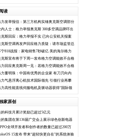
首选电视
阅读
格力发举报信：第三方机构实锤奥克斯空调部分
能效虚标
业内人士：格力举报奥克斯 300多空调品牌吓出
一身冷汗
奥克斯回应：格力举报不实 已向公安机关报案
奥克斯空调再发声回应格力质疑：请市场监管总
局派机构督查
苏宁818战报：家电销售7秒破亿 美的海尔格力
海信销售超十
奥克斯宣布将于下周一发布格力空调能效不合格
拆解视频
格力回应奥克斯周一见：若格力空调能效不合格
应及时举报
格力董明珠：中国有优秀的企业家 有刀刃向内
的勇气
格力气悬浮离心机技术国际领先 引领行业再攀
节能高峰
格力高性能直线伺服电机及驱动器获得“国际领
”
独家原创
美的科技月累计奖励已超过5亿元
美的集团在第136届广交会上展示绿色创新电器
OPPO全球开发者和创作者的数量已超过200万
olorOS 15发布 带来“超轻快更自在”的系统体验