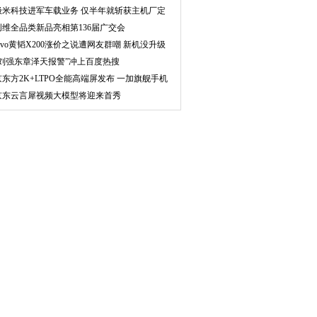
极米科技进军车载业务 仅半年就斩获主机厂定
点
创维全品类新品亮相第136届广交会
vivo黄韬X200涨价之说遭网友群嘲 新机没升级
多少
“刘强东章泽天报警”冲上百度热搜
京东方2K+LTPO全能高端屏发布 一加旗舰手机
使用
京东云言犀视频大模型将迎来首秀