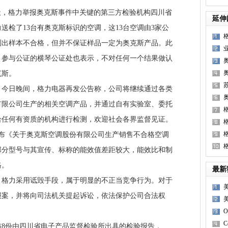
，格力举报奥克斯事件中关键的第三方检验机构四川省
延伸
送检了13台有奥克斯标识的空调，这13台空调由3家公
测出样本不合格，但并不保证样品一定为奥克斯产品。此
，参与公证的横琴公证处也表示，不对任何一个结果做认
克斯。
日晚间，格力电器再发公告称，公司将继续通过各类
有限公司生产的相关空调产品，并通过自有实验室、委托
何有资质的机构进行检测，欢迎社会各界监督见证。 ​​​​
布《关于奥克斯空调股份有限公司生产销售不合格空调
部分型号与其宣传、标称的能效值差距较大，能效比和制
先
格。
最新
力采用诋毁手段，属于明显的不正当竞争行为。对于
报案，并将向司法机关提起诉讼，依法保护公司合法权
C
份由四川省电子产品监督检验所出具的检验报告，