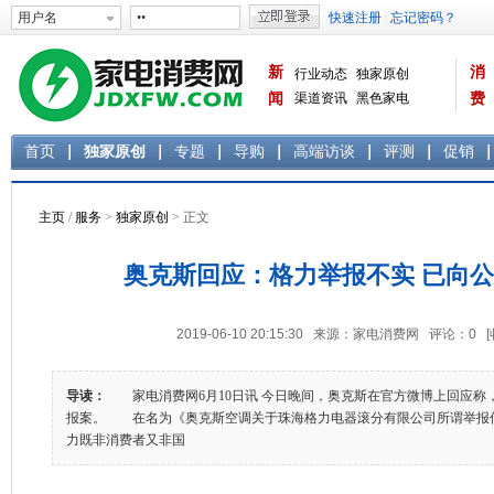
新
消
行业动态
独家原创
闻
渠道资讯
黑色家电
费
白色家电
生活电器
首页
独家原创
专题
导购
高端访谈
评测
促销
主页
/
服务
>
独家原创
> 正文
奥克斯回应：格力举报不实 已向
2019-06-10 20:15:30 来源：家电消费网 评论：
0
导读：
家电消费网6月10日讯 今日晚间，奥克斯在官方微博上回应称
报案。 在名为《奥克斯空调关于珠海格力电器滚分有限公司所谓举报
力既非消费者又非国