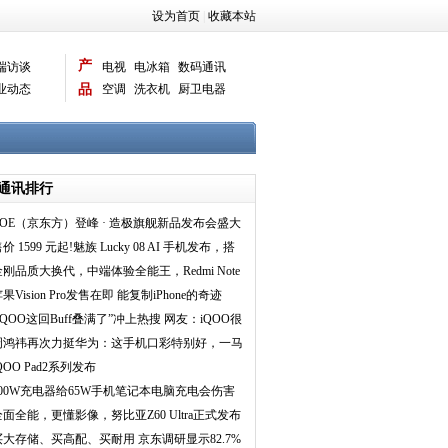
设为首页
|
收藏本站
产
端访谈
电视
电冰箱
数码通讯
业动态
品
空调
洗衣机
厨卫电器
智能新品
电脑相机
通讯排行
BOE（京东方）登峰 · 造极旗舰新品发布会盛大
举行 携手
价 1599 元起!魅族 Lucky 08 AI 手机发布，搭
 1
金刚品质大换代，中端体验全能王，Redmi Note
4 系列正
果Vision Pro发售在即 能复制iPhone的奇迹
吗？
iQOO这回Buff叠满了”冲上热搜 网友：iQOO很
懂游戏党
周鸿祎再次力挺华为：这手机口彩特别好，一马
平川
QOO Pad2系列发布
100W充电器给65W手机笔记本电脑充电会伤害
电池？ 倍思给出
全面全能，更懂影像，努比亚Z60 Ultra正式发布
买大存储、买高配、买耐用 京东调研显示82.7%