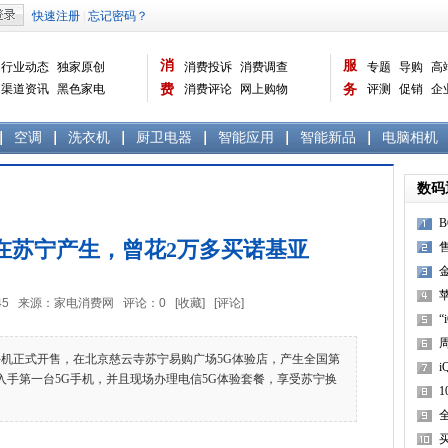
消
服
行业动态
独家原创
消费投诉
消费调查
专题
导购
高
渠道资讯
黑色家电
费
消费评论
网上购物
务
评测
促销
企
白色家电
生活电器
选购宝典
数据报告
家电常识
资讯
曝光台
品牌关注
空调
洗衣机
厨卫电器
智能应用
智能新品
电脑相机
数码
在苏宁产生，曾花2万多买诺基亚
售
载
1
苹
1:01:45 来源：家电消费网 评论：
0
[收藏]
[评论]
“
机正式开售，在北京慈云寺苏宁易购广场5G体验店，产生全国第
i
入手第一台5G手机，并且现场办理电信5G体验套餐，享受苏宁换