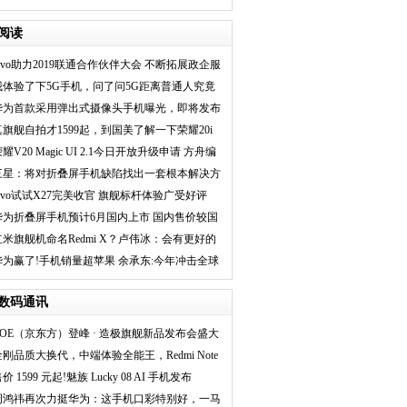
的人坦言512G
阅读
vivo助力2019联通合作伙伴大会 不断拓展政企服
务边界
我体验了下5G手机，问了问5G距离普通人究竟
还多远
华为首款采用弹出式摄像头手机曝光，即将发布
真旗舰自拍才1599起，到国美了解一下荣耀20i
耀V20 Magic UI 2.1今日开放升级申请 方舟编
译器或
三星：将对折叠屏手机缺陷找出一套根本解决方
案
vivo试试X27完美收官 旗舰标杆体验广受好评
华为折叠屏手机预计6月国内上市 国内售价较国
外略低
红米旗舰机命名Redmi X？卢伟冰：会有更好的
名字
华为赢了!手机销量超苹果 余承东:今年冲击全球
第一
数码通讯
BOE（京东方）登峰 · 造极旗舰新品发布会盛大
金刚品质大换代，中端体验全能王，Redmi Note
价 1599 元起!魅族 Lucky 08 AI 手机发布
周鸿祎再次力挺华为：这手机口彩特别好，一马