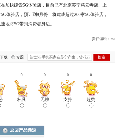
在加快建设5G体验店，目前已有北京苏宁慈云寺店、上
G体验店，预计到9月份，将建成超过200家5G体验店，
速地将5G带到消费者身边。
责任编辑：zsz
下载
专题
0
0
0
0
怒
杯具
无聊
支持
超赞
返回产品频道