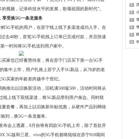
消
多的视频，记录科技水平的发展，歌颂祖国的新时代”。
享受换5G一条龙服务
5G手机的用户，在苏宁线上线下多渠道成功入手。在
刚过去48秒，首笔5G手机线上订单已完成付款，并且快速
”第一时间将5G手机送到用户家中。
买家也已经蓄势待发，将在苏宁门店买下第一台5G手
机的集中上市，用户扎推上苏宁入手5G新品，从78岁的老
批5G买家的年龄差跨越半个世纪。
推出以旧换新活动，旧机满500返500，活动时间将从
，通过线上线下双线渠道，将5G新品带到用户身边。同时联
流量套餐，再加上以旧换新补贴优惠，从硬件产品到网络
验到，换5G一条龙服务。
布会上透露，8月份将有四款5G手机上市，除了首款开
0X 5G版和三星、vivo的5G手机都将陆续在苏宁818期间