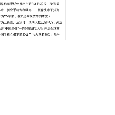
平川
息称苹果明年推出自研 Wi-Fi 芯片，2025 款
小米三折叠手机专利曝光：三摄像头水平排列
华为VS苹果，谁才是今秋黄牛的挚爱？
华为三折叠开启预订：预约人数已超24万，外观
正式
民营“中国星链”一箭10星成功入轨 开启全球商
用
中国手机在俄罗斯卖爆了 市占率超80%：几乎
人手