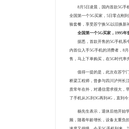
8月5日凌晨，国内首款5G手机
全国第一个5G买家，5日零点刚
验套餐，享受苏宁换5G以旧换新
全国第一个5G买家，1995年
据悉，首款开售的5G手机系中兴天机
内首位入手5G手机的消费者，8
售，马上下单购买，在5G时代率
值得一提的是，此次在苏宁门店
桥梁工程师，曾参与四川泸州长
质常年在外，对通信需求很大，早
了手机从2G到3G再到4G，直到
杨先生表示，退休后他开始学习
频，随着年龄增长，设备太重负担
速度又很慢。今天5G手机到来，