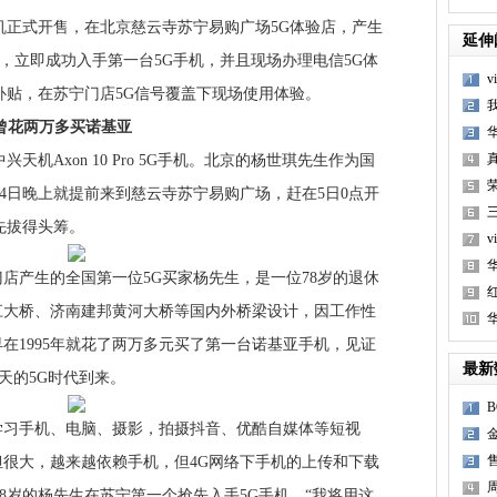
正式开售，在北京慈云寺苏宁易购广场5G体验店，产生
延伸
到，立即成功入手第一台5G手机，并且现场办理电信5G体
补贴，在苏宁门店5G信号覆盖下现场使用体验。
曾花两万多买诺基亚
Axon 10 Pro 5G手机。北京的杨世琪先生作为国
荣
月4日晚上就提前来到慈云寺苏宁易购广场，赶在5日0点开
先拔得头筹。
产生的全国第一位5G买家杨先生，是一位78岁的退休
江大桥、济南建邦黄河大桥等国内外桥梁设计，因工作性
在1995年就花了两万多元买了第一台诺基亚手机，见证
最新
今天的5G时代到来。
手机、电脑、摄影，拍摄抖音、优酷自媒体等短视
售
很大，越来越依赖手机，但4G网络下手机的上传和下载
78岁的杨先生在苏宁第一个抢先入手5G手机，“我将用这