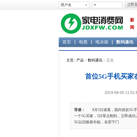
新
闻
首页
电视
电冰箱
数码通讯
主页
/
产品
>
数码通讯
> 正文
首位5G手机买家
2019-08-05 1
导读：
8月5日凌晨，国内首款5G手
一个5G买家，5日零点刚到，立即成功
5G以旧换新补贴，在苏宁门