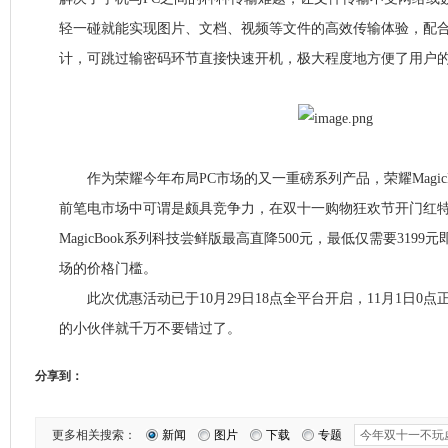
轻一碰就能实现图片、文档、视频等文件的高效传输体验，配
计，可跳过输密码环节直接快速开机，极大程度地方便了用户
作为荣耀今年布局PC市场的又一重磅系列产品，荣耀MagicB
前笔电市场中可谓是颇具竞争力，在双十一购物狂欢节开门红
MagicBook系列科技尝鲜版最高直降500元，最低仅需要319
场的价格门槛。
此次优惠活动已于10月29日18点全平台开启，11月1日0
的小伙伴就千万不要错过了。
分享到：
更多相关搜索：
新闻
图片
下载
专题