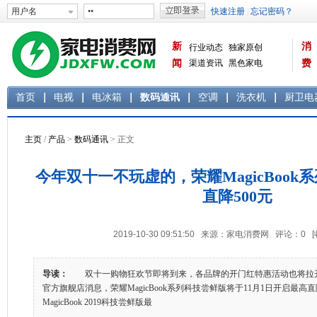
新
消
行业动态
独家原创
闻
渠道资讯
黑色家电
费
白色家电
生活电器
首页
电视
电冰箱
数码通讯
空调
洗衣机
厨卫电
主页
/
产品
>
数码通讯
> 正文
今年双十一不玩虚的，荣耀MagicBoo
直降500元
2019-10-30 09:51:50 来源：家电消费网 评论：
0
导读：
双十一购物狂欢节即将到来，各品牌的开门红特惠活动也将拉
官方旗舰店消息，荣耀MagicBook系列科技尝鲜版将于11月1日开启最高
MagicBook 2019科技尝鲜版最