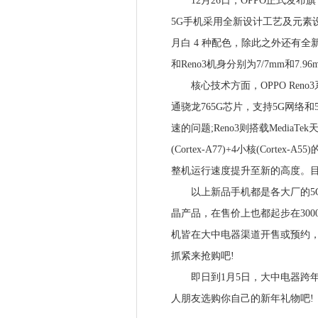
12月26日，OPPO正式发布旗下Ren
5G手机采用全新设计工艺及元素设计
月白 4 种配色，除此之外还有全新
和Reno3机身分别为7/7mm和7
核心技术方面，OPPO Reno3系
通骁龙765G芯片，支持5G网络和
速的问题;Reno3则搭载MediaTek
(Cortex-A77)+4小核(Cortex
整机运行速度提升至新的高度。目
以上新品手机都是各大厂的5G
晶产品，在售价上也都起步在300
机皆在大中电器渠道开售或预约，
抓紧来抢购吧!
即日到1月5日，大中电器跨年
人朋友选购你自己的新年礼物吧!