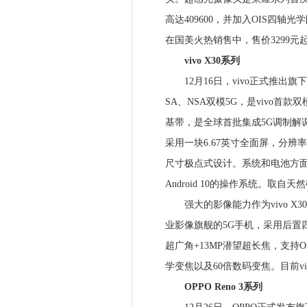
高达409600，并加入OIS四
在国美火热销售中，售价3299元
vivo X30系列
12月16日，vivo正式推出旗下X系列
SA、NSA双模5G，是vivo首款双
基带，是全球首批集成5G调制解调器的S
采用一块6.67英寸全面屏，分辨率为
尺寸极点式设计。系统和电池方面，
Android 10的操作系统。
强大的影像能力作为vivo X30
业影像旗舰的5G手机，采用后置四
超广角+13MP潜望超长焦，支持
学变焦以及60倍数码变焦。目前vi
OPPO Reno 3系列