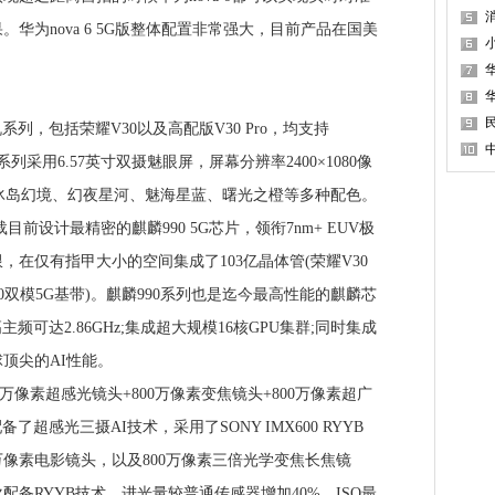
消
华为nova 6 5G版整体配置非常强大，目前产品在国美
列，包括荣耀V30以及高配版V30 Pro，均支持
系列采用6.57英寸双摄魅眼屏，屏幕分辨率2400×1080像
提供冰岛幻境、幻夜星河、魅海星蓝、曙光之橙等多种配色。
载目前设计最精密的麒麟990 5G芯片，领衔7nm+ EUV极
在仅有指甲大小的空间集成了103亿晶体管(荣耀V30
00双模5G基带)。麒麟990系列也是迄今最高性能的麒麟芯
频可达2.86GHz;集成超大规模16核GPU集群;同时集成
顶尖的AI性能。
万像素超感光镜头+800万像素变焦镜头+800万像素超广
备了超感光三摄AI技术，采用了SONY IMX600 RYYB
00万像素电影镜头，以及800万像素三倍光学变焦长焦镜
备RYYB技术，进光量较普通传感器增加40%，ISO最