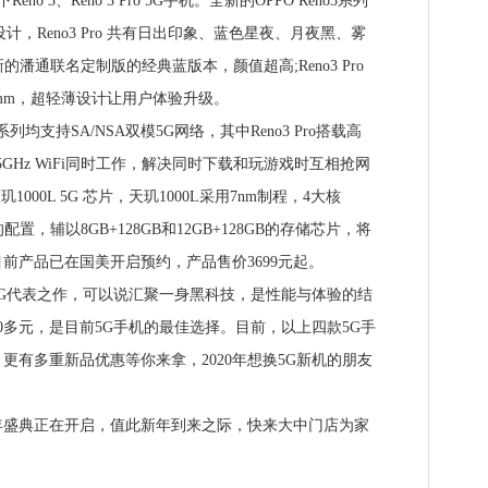
o 3、Reno 3 Pro 5G手机。全新的OPPO Reno3系列
，Reno3 Pro 共有日出印象、蓝色星夜、月夜黑、雾
的潘通联名定制版的经典蓝版本，颜值超高;Reno3 Pro
.96mm，超轻薄设计让用户体验升级。
列均支持SA/NSA双模5G网络，其中Reno3 Pro搭载高
5GHz WiFi同时工作，解决同时下载和玩游戏时互相抢网
天玑1000L 5G 芯片，天玑1000L采用7nm制程，4大核
-A55)的配置，辅以8GB+128GB和12GB+128GB的存储芯片，将
前产品已在国美开启预约，产品售价3699元起。
代表之作，可以说汇聚一身黑科技，是性能与体验的结
0多元，是目前5G手机的最佳选择。目前，以上四款5G手
更有多重新品优惠等你来拿，2020年想换5G新机的朋友
盛典正在开启，值此新年到来之际，快来大中门店为家