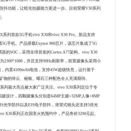
轴光学防抖功能，让暗光拍摄能力更进一步。目前荣耀V30系列
起。
首款5G手机vivo X30和vivo X30 Pro。新品支持
模5G手机。产品搭载Exynos 980芯片，该芯片集成了5G
OC，采用全球首发的Cortex A77架构。vivo X30
2300*1080，并且支持90Hz刷新率，前置摄像头采用小
内置4100mAh电池，支持45W超级快充，运行基于
取自天然矿物的绯云、秘银、曜石三种配色令人充满期待。
系列最大亮点被大家广泛关注。vivo X30系列定位于专
摄设计，四颗摄像头分别是64MP主摄+32MP人像+8MP
OIS光学防抖以及EIS电子防抖，潜望式镜头还支持5倍光
vo X30系列正在国美火热预约中，产品售价3298元起。