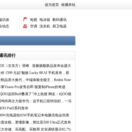
设为首页
|
收藏本站
产
端访谈
电视
电冰箱
数码通讯
业动态
品
空调
洗衣机
厨卫电器
智能新品
电脑相机
通讯排行
BOE（京东方）登峰 · 造极旗舰新品发布会盛大
举行 携手
价 1599 元起!魅族 Lucky 08 AI 手机发布，搭
 1
金刚品质大换代，中端体验全能王，Redmi Note
4 系列正
果Vision Pro发售在即 能复制iPhone的奇迹
吗？
iQOO这回Buff叠满了”冲上热搜 网友：iQOO很
懂游戏党
周鸿祎再次力挺华为：这手机口彩特别好，一马
平川
QOO Pad2系列发布
100W充电器给65W手机笔记本电脑充电会伤害
电池？ 倍思给出
全面全能，更懂影像，努比亚Z60 Ultra正式发布
买大存储、买高配、买耐用 京东调研显示82.7%