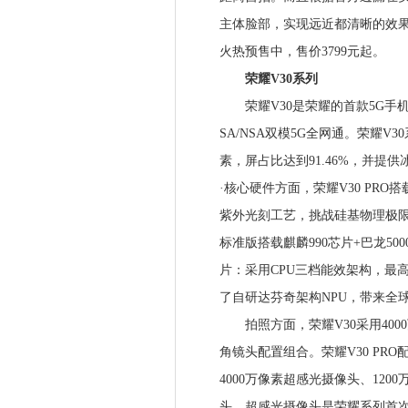
主体脸部，实现远近都清晰的效果。
火热预售中，售价3799元起。
荣耀V30系列
荣耀V30是荣耀的首款5G手机系
SA/NSA双模5G全网通。荣耀V30
素，屏占比达到91.46%，并
·核心硬件方面，荣耀V30 PRO搭
紫外光刻工艺，挑战硅基物理极限，
标准版搭载麒麟990芯片+巴龙50
片：采用CPU三档能效架构，最高主
了自研达芬奇架构NPU，带来全球
拍照方面，荣耀V30采用4000
角镜头配置组合。荣耀V30 PRO配
4000万像素超感光摄像头、12
头。超感光摄像头是荣耀系列首次配