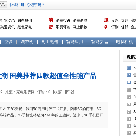
消
服
行业动态
独家原创
消费投诉
消费调查
专题
导购
高
渠道资讯
黑色家电
费
消费评论
网上购物
务
评测
促销
企
白色家电
生活电器
选购宝典
数据报告
家电常识
资讯
曝光台
品牌关注
空调
洗衣机
厨卫电器
智能应用
智能新品
电脑相机
数码
大潮 国美推荐四款超值全性能产品
售
载
1
苹
6:34:02 来源：家电消费网 评论：
0
[收藏]
[评论]
“
了5G套餐，我国5G商用时代正式开启。随着5G的商用、5G
i
端产品，5G手机也将成为2020年的主旋律。近来，5G手机已开