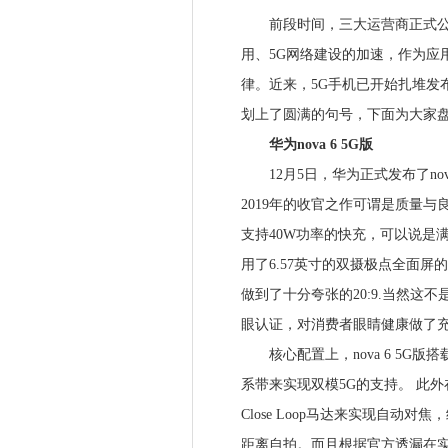
前段时间，三大运营商正式公布
用、5G网络建设的加速，作为应用
律。近来，5G手机已开始扎堆发布，直
划上了圆满的句号，下面为大家盘
华为nova 6 5G版
12月5日，华为正式发布了nova 
2019年的收官之作可谓是质量与
支持40W功率的快充，可以说是满
用了6.57英寸的双摄极点全面屏的
做到了十分夸张的20:9.当然
眼认证，对消费者眼睛健康做了
核心配置上，nova 6 5G版搭
系带来实现双模5G的支持。 此
Close Loop马达来实现自动对
距离自拍。而且根据官方透漏在实现