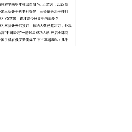
平川
息称苹果明年推出自研 Wi-Fi 芯片，2025 款
小米三折叠手机专利曝光：三摄像头水平排列
华为VS苹果，谁才是今秋黄牛的挚爱？
华为三折叠开启预订：预约人数已超24万，外观
正式
民营“中国星链”一箭10星成功入轨 开启全球商
用
中国手机在俄罗斯卖爆了 市占率超80%：几乎
人手