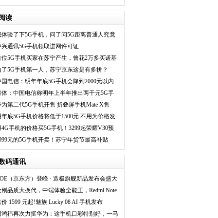
的人坦言512G
阅读
我体验了下5G手机，问了问5G距离普通人究竟
还多远
中兴通讯5G手机领取进网许可证
首位5G手机买家在苏宁产生，曾花2万多买诺基
亚
为了5G手机第一人，苏宁京东这是有多拼？
中国电信：明年年底5G手机会降到2000元以内
媒体：中国电信称明年上半年推出两千元5G手
机
华为第二代5G手机开售 折叠屏手机Mate X售
6999元
明年底5G手机价格将低于1500元 不用为价格发
愁了
用4G手机的价格买5G手机！3299起荣耀V30预
售火爆
1999元的5G手机开卖！苏宁年货节最高补贴
500元
数码通讯
BOE（京东方）登峰 · 造极旗舰新品发布会盛大
金刚品质大换代，中端体验全能王，Redmi Note
价 1599 元起!魅族 Lucky 08 AI 手机发布
周鸿祎再次力挺华为：这手机口彩特别好，一马