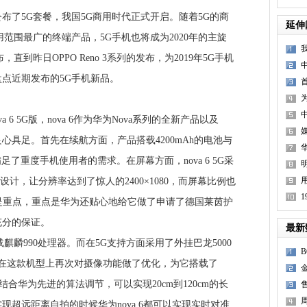
了5G套餐，我国5G商用时代正式开启。随着5G的商
延伸
范围最广的终端产品，5G手机也将成为2020年的主旋
到昨日OPPO Reno 3系列的发布，为2019年5G手机
点近期发布的5G手机新品。
6 5G版，nova 6作为华为Nova系列的全新产品以及
良心具足。首先在续航方面，产品搭载4200mAh的电池与
足了重度手机使用者的需求。在屏幕方面，nova 6 5G采
1
设计，让分辨率达到了惊人的2400×1080，而屏幕比例也
这不是重点，重点是华为还贴心地给它做了申请了德国莱茵护
1
充分的保证。
最新
载麒麟990处理器。而在5G支持方面采用了外挂巴龙5000
外在这款机型上再次对摄像功能做了优化，为它搭载了
焦，结合华为先进的算法调节，可以实现20cm到120cm的长
售
超远距离自拍的时候华为nova 6都可以实现实时对准