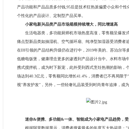
产品功能和产品品质多付钱;95后是技术狂热派偏爱小众和个
个性化的产品设计、定制型产品买单。
小家电新兴品类产品市场规模持续增大，同比增速高
生活电器类，多功能厨师机市场热度高涨，零售额呈爆发式
痛点型新品类如抽湿机、空气循环扇、纯净型加湿器受消费者
在IH引领的产品结构升级仍在进行中，2019年美的、苏泊尔
低糖电饭煲，健康理念更多的渗透到产品设计当中。水料市场
携式搅拌机，成为时下新宠，此外受到西式烹饪热潮的影响，
场达到40.3亿元，零售额同比增长41.4%，消费者已不再局限于
视“养发护发”，另外，一些轻奢礼品装受到时尚青年追捧，成
迷你&便携、多功能&一体、智能成为小家电产品趋势，受
根据阿里数据显示，消费者搜索最多的年度五大热词是：“多功