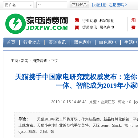
新
消
行业动态
独家原创
闻
渠道资讯
黑色家电
费
白色家电
生活电器
首页
行业动态
渠道资讯
黑色家电
白色家电
生活电
主页
/
新闻
>
消费调查
> 正文
天猫携手中国家电研究院权威发布：迷你
一体、智能成为2019年小
2019-10-15 14:48:48 来源：健康江苏 评论：
0
[
导读：
天猫2019年双11即将开场，作为新品类、新品牌孵化的第一平
上线发布。天猫小家电行业近期携手艾美特、天际 tzone、Shark、松下、so
dyson 戴森、九阳、荣