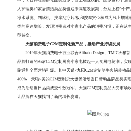
中，烹饪料理类孵化品类最多，登上增速榜的产品多达10个;
人护理类和家居清洁类品类也迎来高速发展期，分别上榜9个产
净水系统、制冰机、按摩刮疗片/板和按摩穴位棒成为线上增速
类的高速增长，发现消费者对小家电产品的消费习惯，正在从
型转变。
天猫消费电子C2M定制化新产品，推动产业持续发展
2019年天猫消费电子行业联合Alibaba Design、TMIC
品牌打造的95后C2M定制厨房小家电掀起一人食厨电萌潮，实
跑通和全面营销引爆。其中天猫×九阳C2M定制萌牛火锅带动
400%，天猫×美的C2M定制忠犬饭煲活动当日带动品牌品类实现
成为活动当日品类成交件数冠军。天猫C2M定制货品大受市场
让品牌在天猫找到了新的增长赛道。