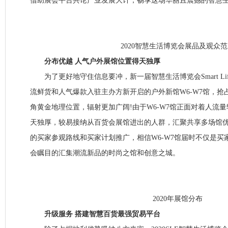
借助展会平台共论产业发展大计，畅享这场华丽且震撼的智慧
2020智慧生活博览会展品及观众范
分布优越 人气户外展馆位置得天独厚
为了更好地守住信息要冲，新一届智慧生活博览会Smart Lifest
流鲜货和人气爆款入驻主办方新开启的户外新馆W6-W7馆，抢
角黄金地理位置，辐射更加广阔!由于W6-W7馆正面对着人流量
天独厚，较易接纳从百货会展馆进出的人群，汇聚共享多场馆
的买家参观路线和买家计划推广，相信W6-W7馆届时不仅是买
会瞩目的汇集潮流新品的时尚之馆和创意之城。
2020年展馆分布
升级服务 搭建智慧百货最强贸易平台