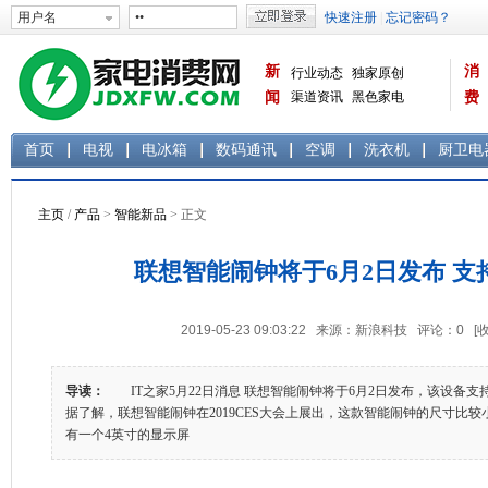
新
消
行业动态
独家原创
闻
渠道资讯
黑色家电
费
白色家电
生活电器
首页
电视
电冰箱
数码通讯
空调
洗衣机
厨卫电
主页
/
产品
>
智能新品
> 正文
联想智能闹钟将于6月2日发布 支
2019-05-23 09:03:22 来源：新浪科技 评论：
0
[
导读：
IT之家5月22日消息 联想智能闹钟将于6月2日发布，该设备
据了解，联想智能闹钟在2019CES大会上展出，这款智能闹钟的尺寸比
有一个4英寸的显示屏