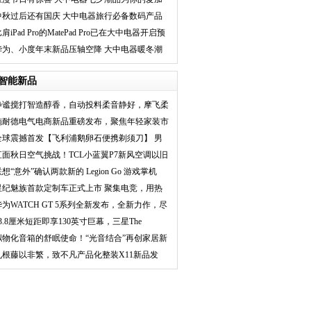
分
中秋过后还有国庆 大中电器旅行必备数码产品
推荐
肩iPad Pro的MatePad Pro已在大中电器开启预
约
华为、小度年末新品压轴空降 大中电器暖冬潮
生活不将就
智能新品
静谧搅打智造醇香，自动投料柔音静好，摩飞柔
音破
施耐德电气电商新品重磅发布，聚焦年轻家装市
场推
全球震撼首发【飞利浦鹅卵石便携剃须刀】 男
人秒
直面秋日空气挑战！TCL小蓝翼P7新风空调以旧
换新
想“意外”确认两款新的 Legion Go 游戏掌机
星纪魅族首款定制车正式上市 聚集电竞，用热
爱
华为WATCH GT 5系列全新发布，全新力作，尽
显锋芒
23.8厘米短距即享130英寸巨幕，三星The
remier
拟物化音箱的舒眠使命！“光音结合”再创家居新
玩
九根藤以非繁，致不凡产品化整装X11新品发
布，唤