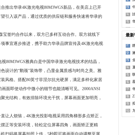
出华录4K激光电视80M3WGS新品，在美店上已开
比
有望引入该产品，通过优质的供应链和服务快速将华录的
宝签约合作以来，双方已多样互动合作。双方就线下
最新
项事宜逐步推进，携手助力华录品牌宣传及4K激光电视
视80M3WGS雅典白是中国华录激光电视技术的结晶，
色设计的“鹅颈”装饰带，凸显金属质感与时尚之美。雅
联
装风格。搭配80英寸菲涅尔抗光硬屏，满足多样化家居
画面即使动作中微小的细节也能清晰可见。2000ANSI
的聚光结构，有效排除环境光干扰，屏幕画面更加明亮，
P
让人烦恼，4K激光投影电视采用四角梯形多点矫正，
没摆正等安装环境，轻松定位屏幕四角，画面矫正更精
手机扫码将屏幕拍照上传，5秒即可将画面自动调整至屏