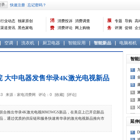
消
服
行业动态
独家原创
消费投诉
消费调查
专题
导购
高
渠道资讯
黑色家电
费
消费评论
网上购物
务
评测
促销
企
白色家电
生活电器
选购宝典
数据报告
家电常识
资讯
曝光台
品牌关注
空调
洗衣机
厨卫电器
智能应用
智能新品
电脑相机
智能
 大中电器发售华录4K激光电视新品
6:05:43 来源：家电消费网 评论：
0
[收藏]
[评论]
推出华录4K激光电视80M3WGS新品，在美店上已开启新品
品，通过优质的供应链和服务快速将华录的激光电视新品推向市
延伸
D