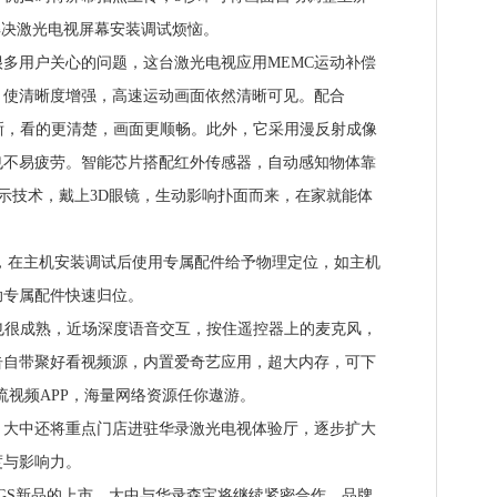
解决激光电视屏幕安装调试烦恼。
用户关心的问题，这台激光电视应用MEMC运动补偿
，使清晰度增强，高速运动画面依然清晰可见。配合
清晰，看的更清楚，画面更顺畅。此外，它采用漫反射成像
也不易疲劳。智能芯片搭配红外传感器，自动感知物体靠
3D显示技术，戴上3D眼镜，生动影响扑面而来，在家就能体
，在主机安装调试后使用专属配件给予物理定位，如主机
助专属配件快速归位。
很成熟，近场深度语音交互，按住遥控器上的麦克风，
告自带聚好看视频源，内置爱奇艺应用，超大内存，可下
流视频APP，海量网络资源任你遨游。
中还将重点门店进驻华录激光电视体验厅，逐步扩大
度与影响力。
GS新品的上市，大中与华录森宝将继续紧密合作，品牌