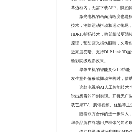
幕边框内，无需下载APP，彻底
激光电视的画面清晰度也是很多
技术，消除运动抖动和运动拖尾
HDR10解码技术，暗部细节更
原理，预防蓝光损伤眼睛，久看
近亮度变暗。支持DLP Link 
验影院级观影效果。
华录主机的智能复位1.0功能
发生意外偏移或挪动主机时，借
这款电视的AI人工智能技术也
说出想看的即刻实现。开机无广
载芒果TV、腾讯视频、优酷等主
随着双方合作的进一步深入，大
华录品牌在终端用户群体的知名
借助华录4K激光电视80M3W