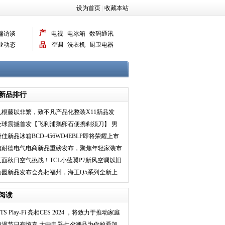
设为首页
|
收藏本站
产
端访谈
电视
电冰箱
数码通讯
业动态
品
空调
洗衣机
厨卫电器
智能新品
电脑相机
新品排行
九根藤以非繁，致不凡产品化整装X11新品发
布，唤醒家装新时
全球震撼首发【飞利浦鹅卵石便携剃须刀】 男
人秒速爆改神器
康佳新品冰箱BCD-456WD4EBLP即将荣耀上市
施耐德电气电商新品重磅发布，聚焦年轻家装市
场推出皓隽系列
直面秋日空气挑战！TCL小蓝翼P7新风空调以旧
换新“氧”护全
沁园新品发布会亮相福州，海王Q5系列全新上
市！
阅读
TS Play-Fi 亮相CES 2024 ，将致力于推动家庭
影院发展
浪漫节日有惊喜 大中电器七夕潮品为你的爱加