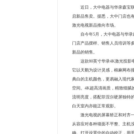
近日，大中电器与华录森宝联合推
启新品售卖。据悉，大中门店也
激光电视新品推向市场。
自今年5月，大中电器与华录森
门店产品摆样、销售人员培训等多
新品的销售。
这款80英寸华录4K激光投影电
它以天鹅为设计灵感，棉麻网布撞
典白的主机颜色，更易融入现代家
空间。4K超高清画质，精致细腻的
流明亮度，搭配菲涅尔硬屏独特
白天室内亦能正常观影。
激光电视的屏幕矫正和对齐一直
从容应对各种墙面不平整、主机
确。打开设置中的自动校正，用