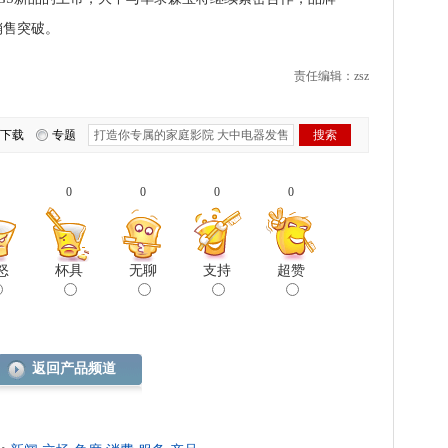
销售突破。
责任编辑：zsz
下载
专题
0
0
0
0
怒
杯具
无聊
支持
超赞
返回产品频道