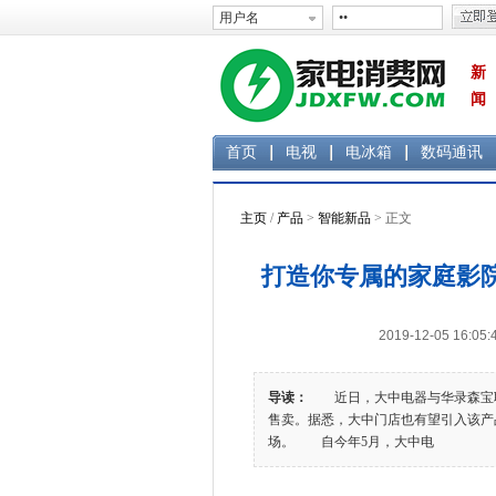
新
闻
首页
电视
电冰箱
数码通讯
主页
/
产品
>
智能新品
> 正文
打造你专属的家庭影院
2019-12-05 1
导读：
近日，大中电器与华录森宝联合
售卖。据悉，大中门店也有望引入该产
场。 自今年5月，大中电