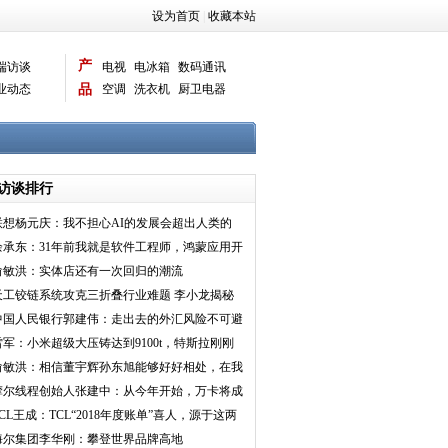
设为首页
|
收藏本站
产
端访谈
电视
电冰箱
数码通讯
业动态
品
空调
洗衣机
厨卫电器
智能新品
电脑相机
访谈排行
联想杨元庆：我不担心AI的发展会超出人类的
控制
余承东：31年前我就是软件工程师，鸿蒙应用开
发“效率很高”
俞敏洪：实体店还有一次回归的潮流
天工铰链系统攻克三折叠行业难题 李小龙揭秘
为Mate XT非
中国人民银行郭建伟：走出去的外汇风险不可避
免 但是有办法
雷军：小米超级大压铸达到9100t，特斯拉刚刚
美国落成9000t
俞敏洪：相信董宇辉孙东旭能够好好相处，在我
的领导下这种事
摩尔线程创始人张建中：从今年开始，万卡将成
为智算中心最低
TCL王成：TCL“2018年度账单”喜人，源于这两
点做得好
海尔集团李华刚：攀登世界品牌高地