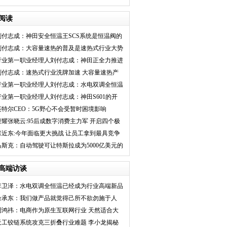
阅读
刘付志成：神田安全恒温王SCS系统是恒温阀的
王者之作
刘付志成：大容量速热的普及是速热式行业大势
所趋
行业第一职业经理人刘付志成：神田正全力推进
大容量速热普及
刘付志成：速热式行业洗牌加速 大容量速热产
品更新快有品牌
行业第一职业经理人刘付志成：水电双调全恒温
S851掀起市场冲
行业第一职业经理人刘付志成：神田S601的开
发应用了逆向思维
英特尔CEO：5G野心不会受暂时困境影响
荣耀张晓云:95后成数字消费主力军 开启四个极
具战略
张近东:今年面临更大挑战 让员工拿到最具竞争
力薪酬
马斯克：自动驾驶可让特斯拉成为5000亿美元的
公司
高端访谈
李卫泽：水电双调全恒温已经成为行业高端新品
标配
余承东：我们做产品就觉得己所不欲勿施于人
周鸿祎：电商作为原生互联网行业 天然适合大
模型
天工铰链系统攻克三折叠行业难题 李小龙揭秘