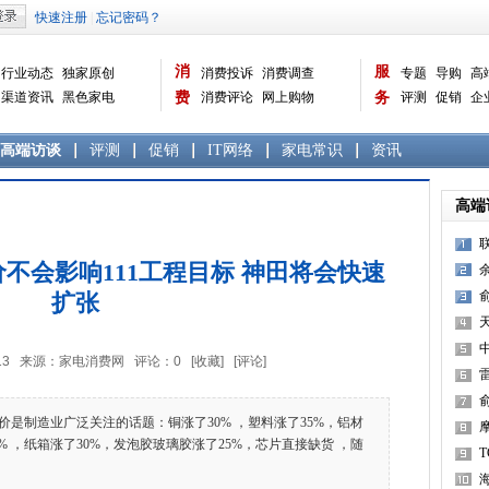
消
服
行业动态
独家原创
消费投诉
消费调查
专题
导购
高
渠道资讯
黑色家电
费
消费评论
网上购物
务
评测
促销
企
白色家电
生活电器
选购宝典
数据报告
家电常识
资讯
曝光台
品牌关注
高端访谈
评测
促销
IT网络
家电常识
资讯
高端
不会影响111工程目标 神田将会快速
扩张
华
3:34:13 来源：家电消费网 评论：
0
[收藏]
[评论]
在
价是制造业广泛关注的话题：铜涨了30% ，塑料涨了35%，铝材
8% ，纸箱涨了30%，发泡胶玻璃胶涨了25%，芯片直接缺货 ，随