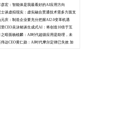
华为
李彦宏：智能体是我最看好的AI应用方向
院士谈虚拟现实：虚实融合贯通技术需多方面支
持
杨元庆：制造企业要充分把握AI2.0变革机遇
阿里CEO吴泳铭谈生成式AI：将创造10倍于互
联网的
月之暗面杨植麟：AI时代超级应用是助理，未
来5到
英伟达CEO黄仁勋：AI时代摩尔定律已失效 加
速计