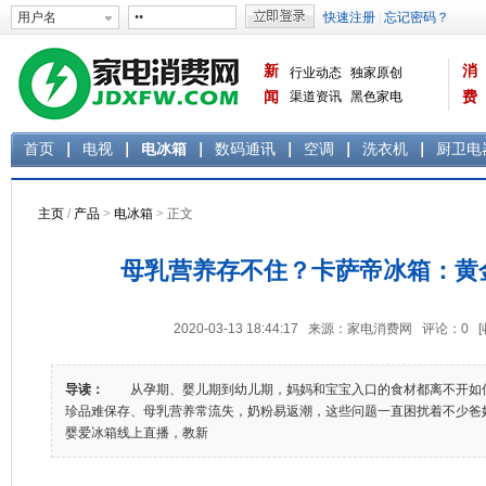
新
消
行业动态
独家原创
闻
渠道资讯
黑色家电
费
白色家电
生活电器
首页
电视
电冰箱
数码通讯
空调
洗衣机
厨卫电
主页
/
产品
>
电冰箱
> 正文
母乳营养存不住？卡萨帝冰箱：黄
2020-03-13 18:44:17 来源：家电消费网 评论：
0
导读：
从孕期、婴儿期到幼儿期，妈妈和宝宝入口的食材都离不开如
珍品难保存、母乳营养常流失，奶粉易返潮，这些问题一直困扰着不少爸妈
婴爱冰箱线上直播，教新