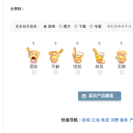
分享到：
更多相关搜索：
新闻
图片
下载
专题
0
0
0
0
0
震惊
不解
愤怒
杯具
无聊
返回产品频道
快速导航：
新闻
立场
角度
消费
服务