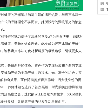
健康的不懈追求与对生活的满腔热爱，与容声冰箱一
活方式的品牌理念不谋而合。她所践行的温暖阳光的治愈
可及。
独特的魅力赢得了观众的喜爱;作为美食博主，她以对
递着健康、美味的饮食理念。此次成为容声冰箱的养鲜生
动，诠释容声冰箱对食材新鲜度的极致追求，引领更多人
，是最新鲜的体验。容声作为专注品质和养鲜的专业
，变被动养鲜为主动养鲜，通过水、光、离子的组合，实
”的神奇效果。而伴随着姜妍容声养鲜生活大使身份的揭
6WILL养鲜冰箱也进行了首次亮相，时尚的美拉德风琥珀
内涵高度契合，迭代的WILL自然养鲜技术、60CM整机
藏多样食材，让健康养鲜的品质生活星耀而至。