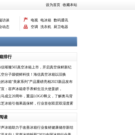
设为首页
|
收藏本站
产
端访谈
电视
电冰箱
数码通讯
业动态
品
空调
洗衣机
厨卫电器
智能新品
电脑相机
箱排行
海信璀璨565真空冰箱上市，开启真空保鲜新纪
元
真空分子级锁鲜科技！海信真空冰箱以旧换
新“上新”
美的冰箱“美家系列”产品重磅亮相2023新品发布
会，引领产品
官宣：容声冰箱牵手养鲜生活大使姜妍，
516WILL冰箱同步首发
奥马成立20周年，重温LOGO释义，了解奥马背
后的故事
东芝冰箱引领果蔬保鲜，行业首创双层双湿度雾
化保鲜技术
阅读
容声冰箱助力于改善冰箱行业食材健康储存新结
构
实至名归｜容声冰箱斩获“2021中国冰箱行业养