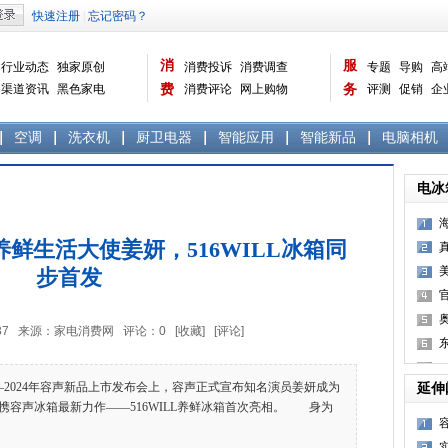
消
服
行业动态
独家原创
消费投诉
消费调查
专题
导购
高
渠道资讯
黑色家电
费
消费评论
网上购物
务
评测
促销
企
白色家电
生活电器
选购宝典
数据报告
家电常识
资讯
曝光台
品牌关注
空调
洗衣机
厨卫电器
智能应用
智能新品
电脑相机
电冰
鲜生活大使姜妍，516WILL冰箱同
步首发
1:12:37 来源：家电消费网 评论：
0
[收藏]
[评论]
2024年容声新品上市发布会上，容声正式宣布知名演员姜妍成为
延伸
携容声冰箱最新力作——516WILL养鲜冰箱首次亮相。 身为