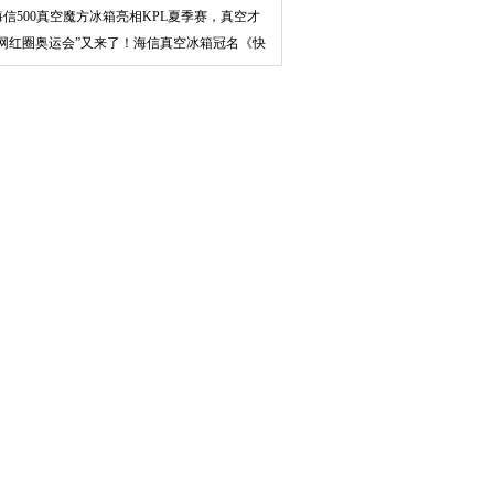
学并蓄
海信500真空魔方冰箱亮相KPL夏季赛，真空才
是真保
“网红圈奥运会”又来了！海信真空冰箱冠名《快
乐