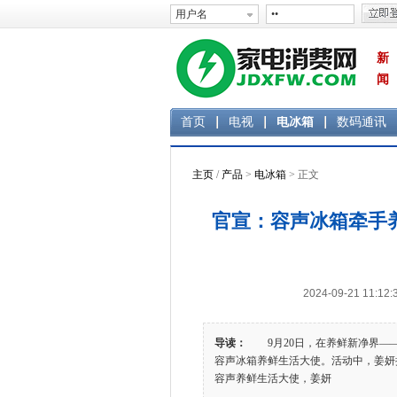
新
闻
首页
电视
电冰箱
数码通讯
主页
/
产品
>
电冰箱
> 正文
官宣：容声冰箱牵手养
2024-09-21 1
导读：
9月20日，在养鲜新净界——
容声冰箱养鲜生活大使。活动中，姜妍
容声养鲜生活大使，姜妍