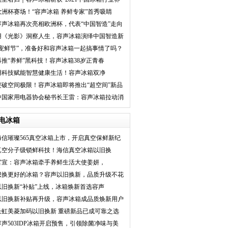
鲜推广杰出贡献
欧洲杯赛场！“容声冰箱 养鲜专家”首秀吸睛
容声冰箱再次亮相欧洲杯，代表“中国智造”走向
世界
用《光影》洞察人生，容声冰箱演绎中国智造新
魅力！
“宠鲜节”，准备好和容声冰箱一起搞事情了吗？
再推“养鲜”黑科技！容声冰箱38岁正青春
用科技赋能智慧健康生活！容声冰箱双净
SPACE超空间415引领新
突破空间极限！容声冰箱即将推出“超空间”新品
中国家用电器协会秘书长王雷：容声冰箱拉动消
费升级，实现低
电冰箱
海信璀璨565真空冰箱上市，开启真空保鲜新纪
元
真空分子级锁鲜科技！海信真空冰箱以旧换
新“上新
官宣：容声冰箱牵手养鲜生活大使姜妍，
16WILL冰
想换更好的冰箱？容声以旧换新，品质升级不花
更多
以旧换新“补贴”上线，冰箱焕新首选容声
以旧换新补贴再升级，容声冰箱成品质焕新用户
首选
长虹美菱加码以旧换新 重磅新品已成可靠之选
容声503IDP冰箱开启预售，引领除菌净味与美