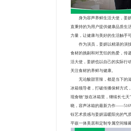
身为容声养鲜生活大使，姜妍对
直秉持的为用户提供健康品质生
力量，让健康与美好的生活触手
作为演员，姜妍以精湛的演技和
食材的挑剔和对烹饪的热爱，传
活大使，姜妍也以自己的实际行
关注食材的养鲜与健康。
无论酸甜苦辣，都是当下的滋味
冰箱领导者，打破传播保鲜方式
现食物“放在冰箱里，继续长七天
晓，容声冰箱的最新力作——51
钰艺术质感与姜妍温暖阳光的气质
平嵌一体美居和定制专属空间臻