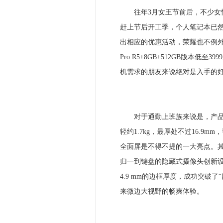
往年3月女王节前后，不少女性
赶上节后开工季，个人笔记本已然
出相应的优惠活动，荣耀也不例外
Pro R5+8GB+512GB版本
机需求的朋友来说绝对是入手的
对于通勤上班族来说是，产品的
轻约1.7kg，最厚处不过16.
全面屏是不得不提的一大亮点。其在
归一到键盘的隐藏式摄像头创新设
4.9 mm的边框厚度，成功突破
来微边大视野的畅爽体验。