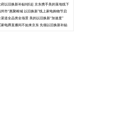
市
政府以旧换新补贴8折起 京东携手美的落地线下
活
福州市“惠聚榕城 以旧换新”线上家电购物节启
动
全渠道全品类全场景 美的以旧换新“加速度”
买家电蹲直播间不如来京东 先领以旧换新补贴
再下