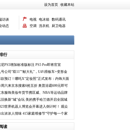
设为首页
|
收藏本站
产
端访谈
电视
电冰箱
数码通讯
业动态
品
空调
洗衣机
厨卫电器
智能新品
电脑相机
排行
索尼PS5增加标准版标注 PS5 Pro即将官宣
九号公司“双11”“献大礼”，UiFi滑板车+变形金
刚联名款卡
爆款预订！哪吒X“定妆照”正式发布：内饰大面
积软包包覆
每周六来京东搜索6抢五折 奥普浴霸699元即可
入手
京东服饰美妆年货节携匡威、NBA等运动品牌
搭出高街风龙
以旧换新“城”会玩 美的携手哈兰德开启全国城
市巡游
2023世界机器人博览会开幕进入倒计时！ 观众
须提前一天预
修出浓浓人情味 415家庭维修节“守护每一个家
”
阅读