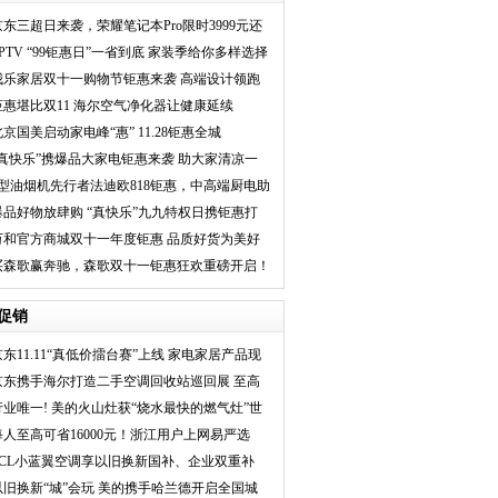
京东三超日来袭，荣耀笔记本Pro限时3999元还
享6期免息
PPTV “99钜惠日”一省到底 家装季给你多样选择
我乐家居双十一购物节钜惠来袭 高端设计领跑
定制行业
钜惠堪比双11 海尔空气净化器让健康延续
北京国美启动家电峰“惠” 11.28钜惠全城
“真快乐”携爆品大家电钜惠来袭 助大家清凉一
夏
7型油烟机先行者法迪欧818钜惠，中高端厨电助
推消费升级
爆品好物放肆购 “真快乐”九九特权日携钜惠打
all 818
万和官方商城双十一年度钜惠 品质好货为美好
生活加码
买森歌赢奔驰，森歌双十一钜惠狂欢重磅开启！
促销
京东11.11“真低价擂台赛”上线 家电家居产品现
京东携手海尔打造二手空调回收站巡回展 至高
补贴
行业唯一! 美的火山灶获“烧水最快的燃气灶”世
每人至高可省16000元！浙江用户上网易严选
pp领8
TCL小蓝翼空调享以旧换新国补、企业双重补
贴，至
以旧换新“城”会玩 美的携手哈兰德开启全国城