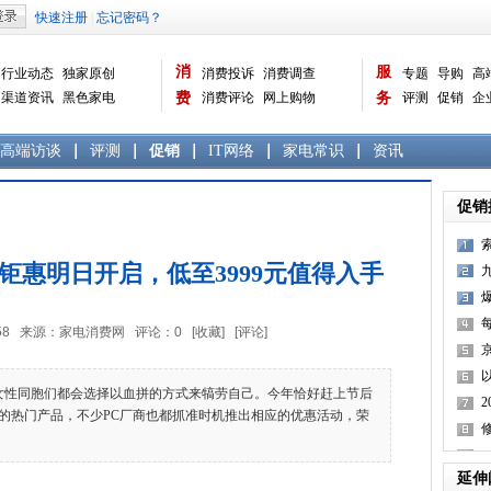
消
服
行业动态
独家原创
消费投诉
消费调查
专题
导购
高
渠道资讯
黑色家电
费
消费评论
网上购物
务
评测
促销
企
白色家电
生活电器
选购宝典
数据报告
家电常识
资讯
曝光台
品牌关注
高端访谈
评测
促销
IT网络
家电常识
资讯
促销
节钜惠明日开启，低至3999元值得入手
5:38:58 来源：家电消费网 评论：
0
[收藏]
[评论]
性同胞们都会选择以血拼的方式来犒劳自己。今年恰好赶上节后
的热门产品，不少PC厂商也都抓准时机推出相应的优惠活动，荣
庭
延伸