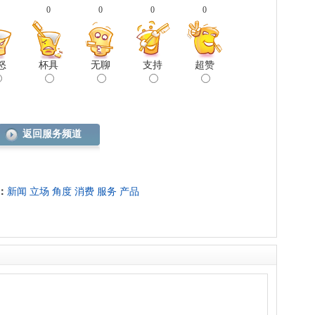
0
0
0
0
怒
杯具
无聊
支持
超赞
返回服务频道
：
新闻
立场
角度
消费
服务
产品