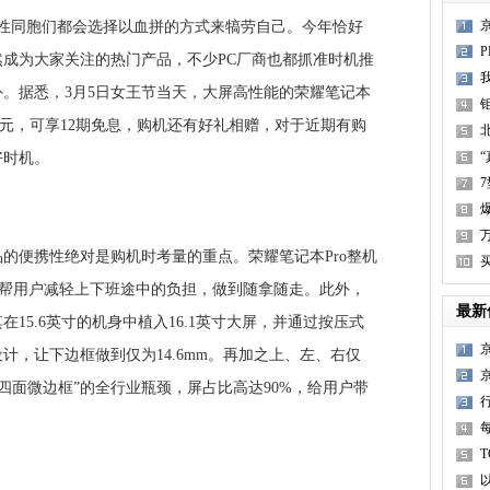
同胞们都会选择以血拼的方式来犒劳自己。今年恰好
成为大家关注的热门产品，不少PC厂商也都抓准时机推
。据悉，3月5日女王节当天，大屏高性能的荣耀笔记本
低至3999元，可享12期免息，购机还有好礼相赠，对于近期有购
好时机。
C
便携性绝对是购机时考量的重点。荣耀笔记本Pro整机
9mm，帮用户减轻上下班途中的负担，做到随拿随走。此外，
最新
15.6英寸的机身中植入16.1英寸大屏，并通过按压式
计，让下边框做到仅为14.6mm。再加之上、左、右仅
了“四面微边框”的全行业瓶颈，屏占比高达90%，给用户带
A