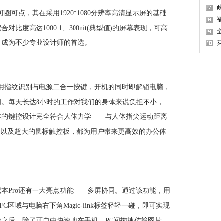
可点，其在采用1920*1080分辨率高清显示屏的基础
合对比度高达1000:1、300nit(典型值)的屏幕表现，可高
，成为不少专业设计师的首选。
用指纹识别与电源二合一按键，开机的同时即解锁电脑，
间。每天长达8小时的工作对我们的身体来说负担不小，
本的键控设计完全符合人体力学——与人体指尖运动距离
度以及超大的鼠标触控板，都为用户带来更高效的办公体
Pro还有一大亮点功能——多屏协同。通过该功能，用
区域与电脑右下角Magic-link标签轻轻一碰，即可实现
之后，除了可自由快速地在手机、PC间拖拽传输图片、