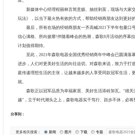
应。
新媒体中心经理程丽林言简意赅、抽丝剥茧，现场与大家交流
玩法》，以当下最火热有效的方式，帮助经销商朋友达到更好
最后，所有在场的经销商朋友一齐高喊2021下半年包量口
信心满格、所向披靡!伴随着峰会的热潮，森歌8月活动的序幕拉
计划值得期待。
至此，2021年森歌电器全国优秀经销商年中峰会已圆满落
进步，人们对更美好生活的向往迫切。对森歌来说，致力于打
庭传递理想生活的主张，让越来越多的人享受同款冠军生活，
就。
森歌正以冠军品质为幸福家居、美好生活添砖加瓦。“雄关
越”，立于时代潮头之上，森歌电器实干笃行、跬步不休，必将
分享到：
更多相关搜索：
新闻
图片
下载
专题