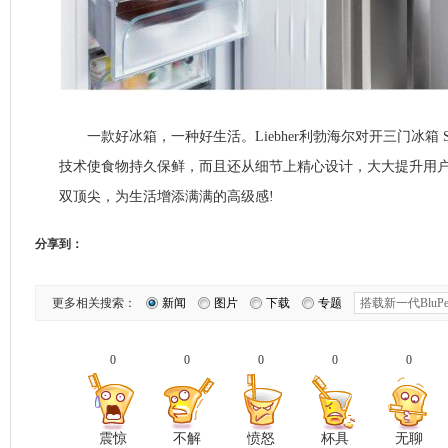
一款好冰箱，一种好生活。Liebher利勃海尔对开三门冰箱 SB
技术使食物持久保鲜，而且还从细节上精心设计，大大提升用
双顶尖，为生活增添满满的高级感!
分享到：
更多相关搜索：
新闻
图片
下载
专题
0
0
0
0
0
震惊
不解
愤怒
杯具
无聊