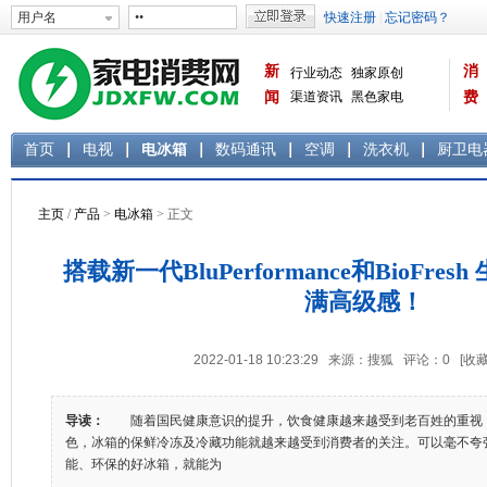
新
消
行业动态
独家原创
闻
渠道资讯
黑色家电
费
白色家电
生活电器
首页
电视
电冰箱
数码通讯
空调
洗衣机
厨卫电
主页
/
产品
>
电冰箱
> 正文
搭载新一代BluPerformance和BioFre
满高级感！
2022-01-18 10:23:29 来源：搜狐 评论：
0
[收藏
导读：
随着国民健康意识的提升，饮食健康越来越受到老百姓的重视
色，冰箱的保鲜冷冻及冷藏功能就越来越受到消费者的关注。可以毫不夸
能、环保的好冰箱，就能为