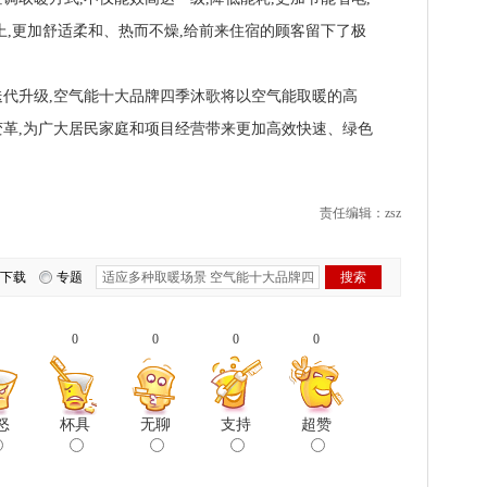
上,更加舒适柔和、热而不燥,给前来住宿的顾客留下了极
升级,空气能十大品牌四季沐歌将以空气能取暖的高
革,为广大居民家庭和项目经营带来更加高效快速、绿色
责任编辑：zsz
下载
专题
0
0
0
0
怒
杯具
无聊
支持
超赞