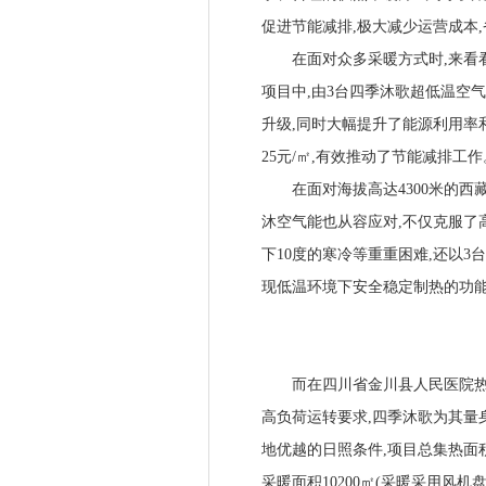
促进节能减排,极大减少运营成本
在面对众多采暖方式时,来看看
项目中,由3台四季沐歌超低温空
升级,同时大幅提升了能源利用率
25元/㎡,有效推动了节能减排工作
在面对海拔高达4300米的西藏
沐空气能也从容应对,不仅克服了
下10度的寒冷等重重困难,还以
现低温环境下安全稳定制热的功能
而在四川省金川县人民医院热水
高负荷运转要求,四季沐歌为其量
地优越的日照条件,项目总集热面积达9
采暖面积10200㎡(采暖采用风机