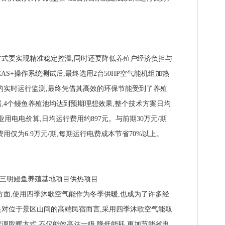
要实现精准稳定控温,同时还要降低养殖户经济负担与
AS+操作系统测试后,最终选用2台50HP空气能机组加热
的实时运行监测,最终凭借其高效的环保节能受到了养殖
,4个鳗鱼养殖池均达到预期理想效果,整个技术方案日均
按农业用电电价算,日均运行费用约897元。与前期30万元/期
用仅为6.9万元/期,每期运行电费成本节省70%以上。
明鳗鱼养殖基地项目供热项目
面,使用四季沐歌空气能作为冬季供暖,也成为了许多经
对位于景区山间的高端民宿而言,采用四季沐歌空气能取
调取暖方式,不仅能效高达一级,降低能耗,更加节能省电,