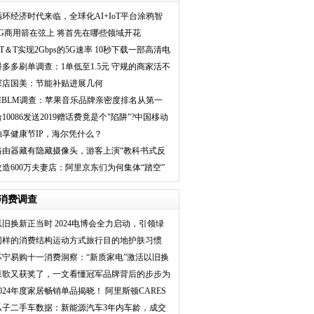
循环经济时代来临，全球化AI+IoT平台涂鸦智
能点燃产业生机
5G商用箭在弦上 将首先在哪些领域开花
AT＆T实现2Gbps的5G速率 10秒下载一部高清电
影
拼多多刷单调查：1单低至1.5元 守规的商家活不
下去
探店国美：节能补贴进展几何
MBLM调查：苹果音乐品牌亲密度排名从第一
降至第五
给10086发送2019赠话费竟是个"陷阱"?中国移动
回应了
独享健康节IP，海尔凭什么？
路由器藏有隐藏摄像头，游客上演“教科书式反
偷拍”
改造600万夫妻店：阿里京东们为何集体“踏空”
消费调查
以旧换新正当时 2024电博会全力启动，引领绿
色消
同样的消费结构运动方式旅行目的地护肤习惯
京东
苏宁易购十一消费洞察：“新质家电”激活以旧换
新
森歌又获奖了，一文看懂冠军品牌背后的步步为
营
2024年度家居畅销单品揭晓！ 阿里斯顿CARES
N
瓜子二手车数据：新能源汽车3年内车龄，成交