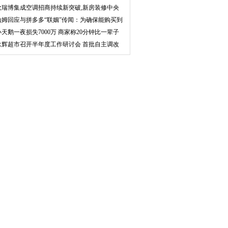
率可
欧瑞博集成空调招商持续新突破,新房装修中央
空调
山姆回应与拼多多“联姻”传闻：为确保能购买到
正
小天鹅一夜损失7000万 商家称20分钟比一辈子
还长
永辉超市召开半年度工作研讨会 首批自主调改
店将