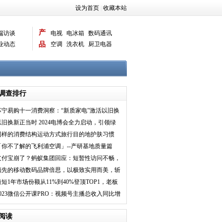
设为首页
|
收藏本站
产
端访谈
电视
电冰箱
数码通讯
业动态
品
空调
洗衣机
厨卫电器
智能新品
电脑相机
调查排行
苏宁易购十一消费洞察：“新质家电”激活以旧换
新
以旧换新正当时 2024电博会全力启动，引领绿
色消费新潮流!
同样的消费结构运动方式旅行目的地护肤习惯
京东报告显示银
「你不了解的飞利浦空调」--产研基地质量篇
支付宝崩了？蚂蚁集团回应：短暂性访问不畅，
已快速恢复
领先的移动数码品牌倍思，以极致实用而美，斩
德勤2023“明
短短1年市场份额从11%到40%登顶TOP1，老板
洗碗机做了什么？
2023微信公开课PRO：视频号主播总收入同比增
447%
阅读