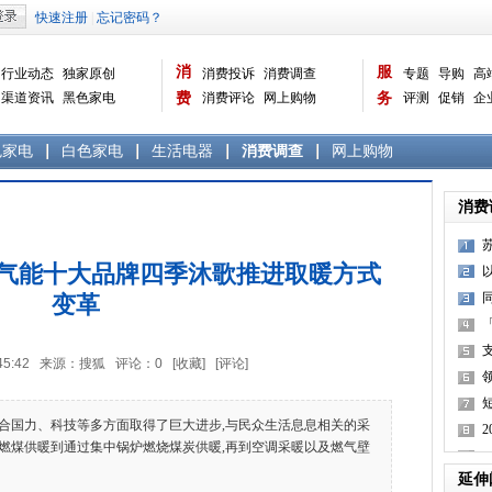
消
服
行业动态
独家原创
消费投诉
消费调查
专题
导购
高
渠道资讯
黑色家电
费
消费评论
网上购物
务
评测
促销
企
白色家电
生活电器
选购宝典
数据报告
家电常识
资讯
曝光台
品牌关注
色家电
白色家电
生活电器
消费调查
网上购物
消费
空气能十大品牌四季沐歌推进取暖方式
变革
11:45:42 来源：搜狐 评论：
0
[收藏]
[评论]
获
国力、科技等多方面取得了巨大进步,与民众生活息息相关的采
燃煤供暖到通过集中锅炉燃烧煤炭供暖,再到空调采暖以及燃气壁
长
延伸