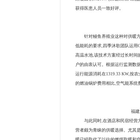
获得医患人员一致好评。
针对鳗鱼养殖业这种对供暖方式
低能耗的要求,四季沐歌团队运用C
高温水池,该技术方案经过长时间
户的由衷认可。根据运行监测数据
运行能源消耗在1319.33 KW,
的燃油锅炉费用相比,空气能系统费
福建三
与此同时,在酒店和民宿经营方
营者颇为青睐的供暖选择。尤其是
暖已经取代了以往的燃煤取暖和空