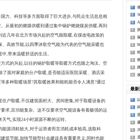
力、科技等多方面取得了巨大进步,与民众生活息息相
。从最初的燃煤供暖到通过集中锅炉燃烧煤炭供暖,再到
到近几年在北方市场兴起的空气能取暖,在煤改电政策的
保、高效节能,以四季沐歌空气能为代表的空气能采暖也
庭中,带来温暖舒适的生活。
式的兴起,以往的锅炉取暖等取暖方式也随之淘汰。空
除了面对家庭的分户取暖,是否能适应医院采暖、酒店采
等多种取暖场景?其取暖效果和能耗能否令人满意?通过
最新
。
住户取暖,不仅建筑面积大、房间密集,对于取暖设备的
要求,且功能复杂。这不仅要求空气能设备有着极强的运
寒天气,实现24小时源源不断的运转。
能源消耗较大,对于运营者而言消耗成本较高,选取科
O
建筑节能,加快节能型社会建设具有重要意义,同时也能