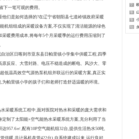
,省下一笔可观的费用。
他们是如何选择的?在辽宁省朝阳县七道岭镇政府采暖
气能机组组成的采暖设备方案,不仅实现了清洁能源的绿色
和采暖费用成本,将每年5个月采暖季的运行费用压缩到了
。
自治区日喀则市亚东县日帕里镇小学集中供暖工程,四季
高原反应、大雪封路、电压不稳造成的断电、风沙大、零
3台超低温高效空气源热泵机组并联运行的采暖方案,真正实
,为帕里镇小学的孩子们和老师打造舒适温暖的环境。
采暖系统工程中,面对医院对热水和采暖的庞大需求和
身定制了太阳能+空气能热水采暖系统方案,充分利用了当
57.6㎡,配有10P空气能机组32台,提供生活热水50吨,
盘管供暖,共计风机盘管422台),自系统建成以来,运行良好,