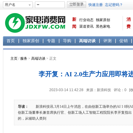
新
消
行业动态
独家原创
闻
渠道资讯
黑色家电
费
白色家电
生活电器
首页
独家原创
专题
导购
高端访谈
评测
促销
主页
/
服务
>
高端访谈
> 正文
李开复：AI 2.0生产力应用即将
2023-03-14 11:42:28 来源：新浪科技 评论：
0
[
导读：
新浪科技讯 3月14日上午消息，在由创新工场举办的AI 1 0到AI
创新工场董事长兼首席执行官、创新工场人工智能工程院院长李开复指出，A
的，从辅助人类到