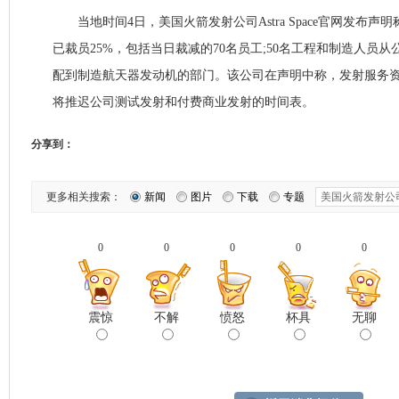
当地时间4日，美国火箭发射公司Astra Space官网发布声
已裁员25%，包括当日裁减的70名员工;50名工程和制造人员
配到制造航天器发动机的部门。该公司在声明中称，发射服务
将推迟公司测试发射和付费商业发射的时间表。
分享到：
更多相关搜索：
新闻
图片
下载
专题
0
0
0
0
0
震惊
不解
愤怒
杯具
无聊