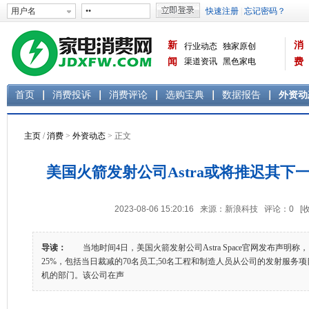
新
消
行业动态
独家原创
闻
渠道资讯
黑色家电
费
白色家电
生活电器
首页
消费投诉
消费评论
选购宝典
数据报告
外资动
主页
/
消费
>
外资动态
> 正文
美国火箭发射公司Astra或将推迟其下
2023-08-06 15:20:16 来源：新浪科技 评论：
0
[
导读：
当地时间4日，美国火箭发射公司Astra Space官网发布声明
25%，包括当日裁减的70名员工;50名工程和制造人员从公司的发射服务
机的部门。该公司在声