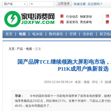
新
消
行业动态
独家原创
闻
渠道资讯
黑色家电
费
白色家电
生活电器
首页
电视
电冰箱
数码通讯
空调
洗衣机
厨卫电
主页
/
产品
>
电视
> 正文
国产品牌TCL继续领跑大屏彩电市场
P11K成用户换新首选
2024-12-04 09:39:14 来源：搜狐 评论：
0
[收藏
导读：
今年的国补加双十一为彩电市场带来了前所未有的繁荣，据奥维云
场零售额高达232亿元，同比增长25.5%。在整个市场中，75及以上英
49.6%，较去年同期提升了...