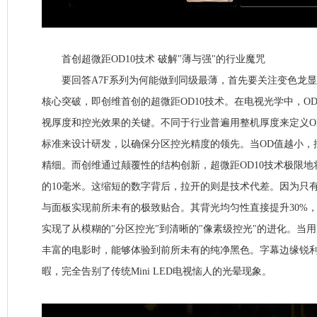
首创超微距OD10技术 破解"薄与强"的行业魔咒
要回答A7F系列为何能做到同级最薄，首先要关注变色龙显
核心突破，即创维首创的超微距OD10技术。在电视光学中，OD
视厚度和控光效果的关键。不同于行业普遍用整机厚度来定义O
标准来设计研发，以确保分区控光精度的领先。当OD值越小，
精细。而创维通过颠覆性的结构创新，超微距OD10技术极限
的10毫米。这缩短的数字背后，拉开的则是技术代差。因为只有
与面板实现前所未有的极致贴合。其背光均匀性直接提升30%，
实现了从模糊的"分区控光"到清晰的"像素级控光"的进化。当用
丰富的电影时，能够体验到前所未有的纯净黑色。字幕边缘锐
暇，完全告别了传统Mini LED电视恼人的光晕现象。