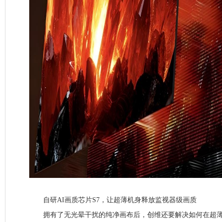
自研AI画质芯片S7，让超薄机身释放监视器级画质
拥有了无光晕干扰的纯净画布后，创维还要解决如何在超薄