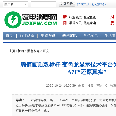
新
消
行业动态
独家原创
闻
渠道资讯
黑色家电
费
白色家电
生活电器
首页
行业动态
渠道资讯
黑色家电
白色家电
生活电
主页
/
新闻
>
黑色家电
> 正文
颜值画质双标杆 变色龙显示技术平台
A7F“还原真实”
2025-10-24 16:06:39 来源：搜狐 评论：
0
[收藏
导读：
在高端电视市场，一直存在一个难以调和的矛盾：追求超薄机身
做出妥协;而追求极致画质的Mini LED电视,又不得不接受厚重的机身。为
打破这一行业桎梏，成...