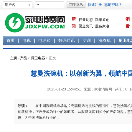
新
消
行业动态
独家原创
闻
渠道资讯
黑色家电
费
白色家电
生活电器
首页
电视
电冰箱
数码通讯
空调
洗衣机
厨卫电
主页
/
产品
>
厨卫电器
> 正文
慧曼洗碗机：以创新为翼，领航中
2025-01-23 15:44:51 来源：家电消费网 评论：
0
导读：
在中国洗碗机市场这片充满机遇与挑战的蓝海中，慧曼洗碗机
创新精神，正逐步成为行业的领航者。从默默无闻到如今的声名鹊起，慧
破，为中国洗碗机行业的...