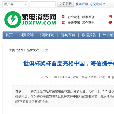
新
消
行业动态
独家原创
闻
渠道资讯
黑色家电
费
白色家电
生活电器
首页
消费投诉
消费评论
选购宝典
数据报告
外资动
主页
/
消费
>
品牌关注
> 正文
世俱杯奖杯首度亮相中国，海信携手F
2025-03-10 17:30:04 来源：家电消费网 评论：
0
导读：
科技之光与足球荣耀在山城重庆璀璨相遇。3月10日，2025世
碑快闪店。作为2025海信XFIFA世俱杯奖杯中国行的重要环节，此次活动
(以下简称世俱杯)首个全...