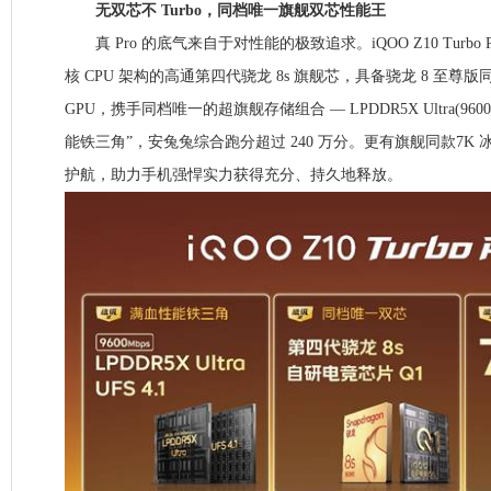
无双芯不 Turbo，同档唯一旗舰双芯性能王
真 Pro 的底气来自于对性能的极致追求。iQOO Z10 Turbo P
核 CPU 架构的高通第四代骁龙 8s 旗舰芯，具备骁龙 8 至尊版同款架
GPU，携手同档唯一的超旗舰存储组合 — LPDDR5X Ultra(9600)
能铁三角”，安兔兔综合跑分超过 240 万分。更有旗舰同款7K 
护航，助力手机强悍实力获得充分、持久地释放。