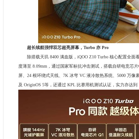
超长续航强悍双芯超亮屏幕，Turbo 亦 Pro
除搭载天玑 8400 满血版，iQOO Z10 Turbo 核心配置全面看齐Z
度薄至 8.09mm，通过国家军标抗冲击测试，搭载自研电竞芯片Q1
屏、24 根环绕式天线、7K 冰穹 VC 液冷散热系统、5000 
及 OriginOS 5等，还通过 KPL 比赛用机测试认证，实力亦达到 P