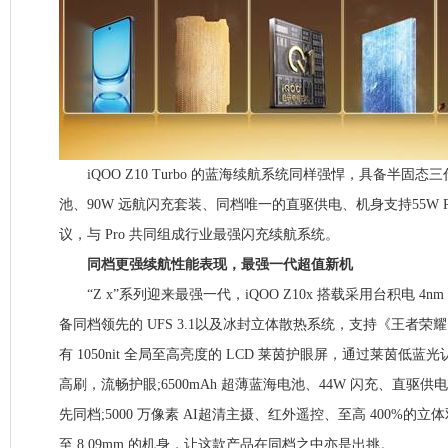
iQOO Z10 Turbo 的蓝海续航系统同样强悍，具备半固态三代
池、90W 远航闪充套装、同档唯一的直驱供电、机身支持55W PPS
议，与 Pro 共同组成行业最强闪充续航系统。
同档更强续航性能表现，最强一代超值新机
“Z x”系列迎来最强一代，iQOO Z10x 搭载采用台积电 4nm
备同档领先的 UFS 3.1以及冰封立体散热系统，支持《王者荣耀
有 1050nit 全局至高亮度的 LCD 莱茵护眼屏，通过莱茵低蓝光
高刷，流畅护眼;6500mAh 超薄蓝海电池、44W 闪充、直驱
先同档;5000 万像素 AI超清主摄、红外遥控、至高 400%的
至 8.09mm 的机身，让这款产品在同档之中亦是出挑。