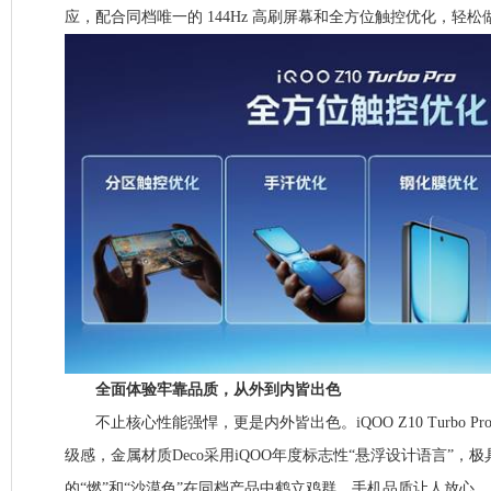
应，配合同档唯一的 144Hz 高刷屏幕和全方位触控优化，轻
全面体验牢靠品质，从外到内皆出色
不止核心性能强悍，更是内外皆出色。iQOO Z10 Turbo P
级感，金属材质Deco采用iQOO年度标志性“悬浮设计语言”，
的“燃”和“沙漠色”在同档产品中鹤立鸡群。手机品质让人放心，Z10 