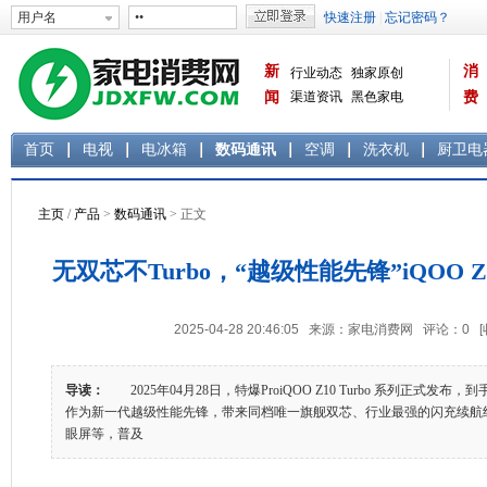
新
消
行业动态
独家原创
闻
渠道资讯
黑色家电
费
白色家电
生活电器
首页
电视
电冰箱
数码通讯
空调
洗衣机
厨卫电
主页
/
产品
>
数码通讯
> 正文
无双芯不Turbo，“越级性能先锋”iQOO Z1
2025-04-28 20:46:05 来源：家电消费网 评论：
0
导读：
2025年04月28日，特爆ProiQOO Z10 Turbo 系列正式发布，到手价 
作为新一代越级性能先锋，带来同档唯一旗舰双芯、行业最强的闪充续航
眼屏等，普及